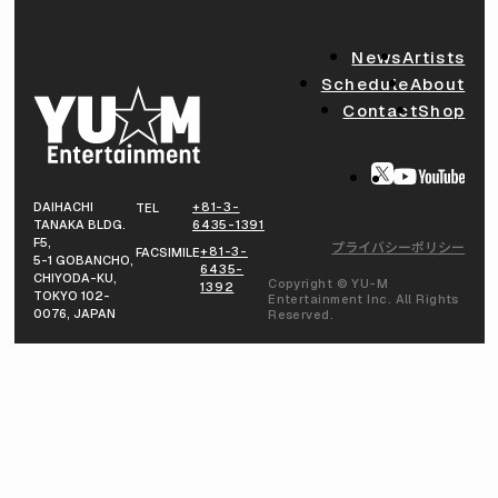
News
Artists
Schedule
About
Contact
Shop
DAIHACHI
+81-3-
TEL
TANAKA BLDG.
6435-1391
F5,
プライバシーポリシー
+81-3-
FACSIMILE
5-1 GOBANCHO,
6435-
CHIYODA-KU,
Copyright © YU-M
1392
TOKYO 102-
Entertainment Inc. All Rights
0076, JAPAN
Reserved.