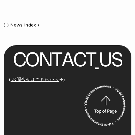
(
News Index )
C
O
N
T
A
C
T
U
S
( お問合せはこちらから
)