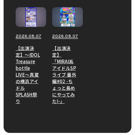
2026.08.07
2026.08.07
【出演決
【出演決
定】〜IDOL
定】
Treasure
「MIRAI系
bottle
アイドルSP
LIVE〜真夏
ライブ 番外
の横浜アイ
編#02 -ち
ドル
ょっと長め
SPLASH祭
にやってみ
り
た!-」