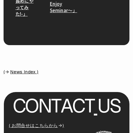
長めにや
Enjoy
ってみ
Seminar〜」
た!-」
(
News Index )
C
O
N
T
A
C
T
U
S
( お問合せはこちらから
)