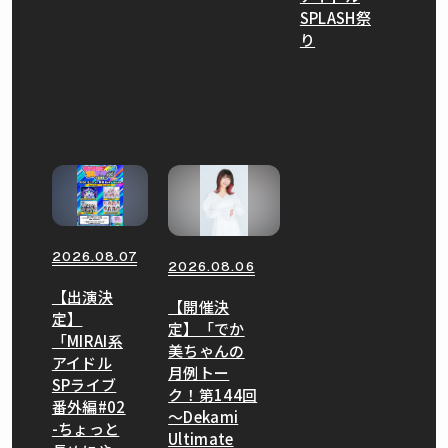
SPLASH祭
り
2026.08.07
2026.08.06
【出演決
【開催決
定】
定】「でか
「MIRAI系
美ちゃんの
アイドル
月例トー
SPライブ
ク！第144回
番外編#02
〜Dekami
-ちょっと
Ultimate