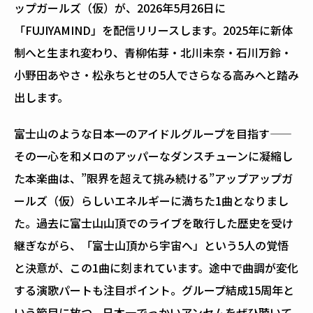
ップガールズ（仮）が、2026年5月26日に
「FUJIYAMIND」を配信リリースします。2025年に新体
制へと生まれ変わり、青柳佑芽・北川未奈・石川万鈴・
小野田あやさ・松永ちとせの5人でさらなる高みへと踏み
出します。
富士山のような日本一のアイドルグループを目指す——
その一心を和メロのアッパーなダンスチューンに凝縮し
た本楽曲は、”限界を超えて挑み続ける”アップアップガ
ールズ（仮）らしいエネルギーに満ちた1曲となりまし
た。過去に富士山山頂でのライブを敢行した歴史を受け
継ぎながら、「富士山頂から宇宙へ」という5人の覚悟
と決意が、この1曲に刻まれています。途中で曲調が変化
する演歌パートも注目ポイント。グループ結成15周年と
いう節目に放つ、日本一でっかいアンセムをぜひ聴いて