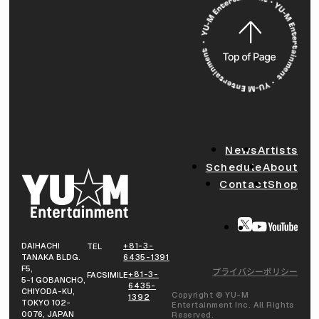
News
Artists
Schedule
About
Contact
Shop
DAIHACHI
+81-3-
TEL
TANAKA BLDG.
6435-1391
F5,
プライバシーポリシー
+81-3-
FACSIMILE
5-1 GOBANCHO,
6435-
CHIYODA-KU,
Copyright © YU-M
1392
TOKYO 102-
Entertainment Inc. All Rights
0076, JAPAN
Reserved.