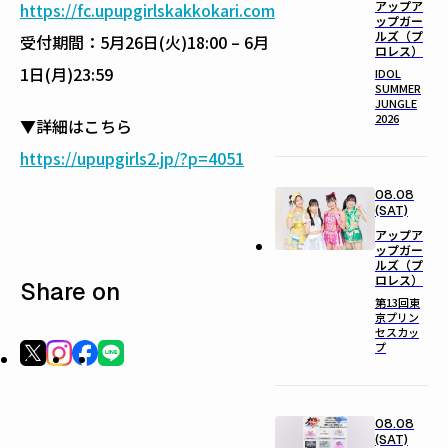
アップア
https://fc.upupgirlskakkokari.com
ップガー
ルズ（プ
受付期間：5月26日(火)18:00 – 6月
ロレス）
1日(月)23:59
IDOL
SUMMER
JUNGLE
2026
▼詳細はこちら
https://upupgirls2.jp/?p=4051
08.08
(SAT)
アップア
ップガー
ルズ（プ
ロレス）
Share on
第13回東
京プリン
セスカッ
プ
08.08
(SAT)