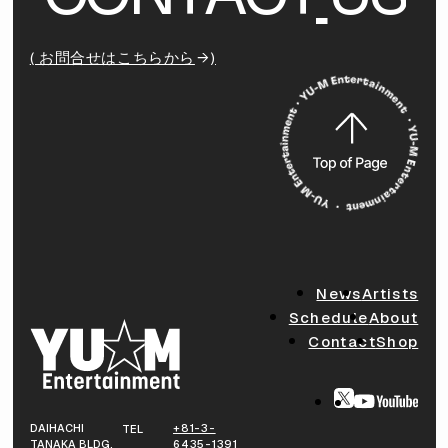
( お問合せはこちらから
)
News
Artists
Schedule
About
Contact
Shop
DAIHACHI
+81-3-
TEL
TANAKA BLDG.
6435-1391