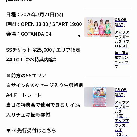
日程：
2026年7月21日(火)
08.08
時間：
OPEN 18:30 / START 19:00
(SAT)
アップア
会場：
GOTANDA G4
ップガー
ルズ（プ
ロレス）
SSチケット ¥25,000 / エリア指定
第13回東
京プリン
¥4,000 《SS特典内容》
セスカッ
プ
※前方のSSエリア
※サイン&メッセージ入り生誕特別
08.08
A4ポートレート
(SAT)
アップア
当日の特典会で使用できるサイン
ップガー
ルズ
入りチェキ撮影券付
（仮）、
アップア
ップガー
▼FC先行受付はこちら
ルズ
（２）、