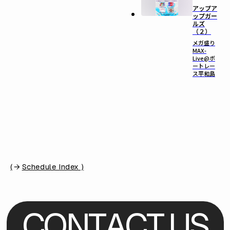
アップア
ップガー
ルズ
（２）
メガ盛り
MAX-
Live@ボ
ートレー
ス平和島
(
Schedule Index )
C
O
N
T
A
C
T
U
S