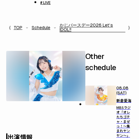
# LIVE
かじバースデー2026 Letʻs
TOP
Schedule
IDOL!!
Other
schedule
08.08
(SAT)
新倉愛海
MBSラジ
オ「オレ
たちゴチ
ャ・まぜ
っ！～集
まれヤン
出演情報
ヤン～」