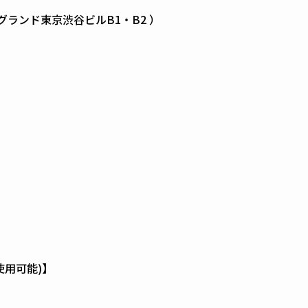
号 グランド東京渋谷ビルB1・B2 ）
使用可能)】