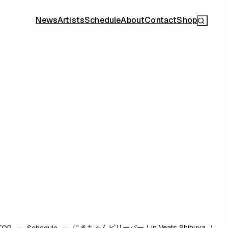
News
Artists
Schedule
About
Contact
Shop
にきちゃんビリーバー！in Veats Shibuya