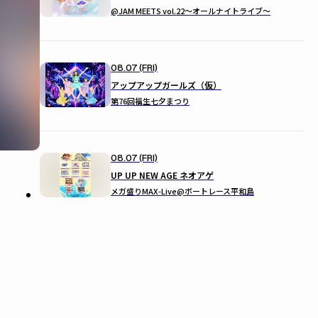
@JAM MEETS vol.22〜オールナイトライブ〜
08.07 (FRI)
アップアップガールズ（仮）
第76回福生七夕まつり
08.07 (FRI)
UP UP NEW AGE ネオアゲ
メガ盛りMAX-Live@ボートレース平和島