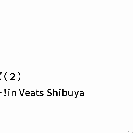
（２）
Veats Shibuya