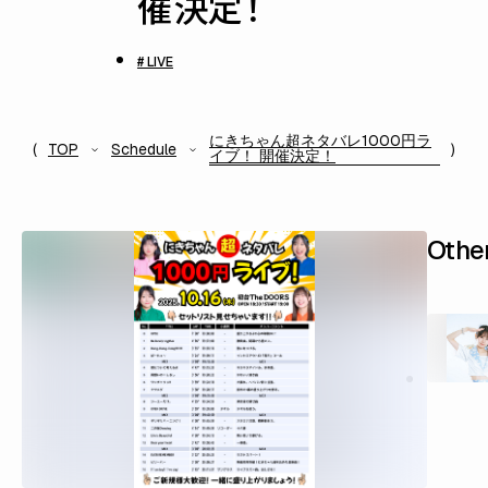
催決定！
# LIVE
にきちゃん超ネタバレ1000円ラ
TOP
Schedule
イブ！ 開催決定！
Othe