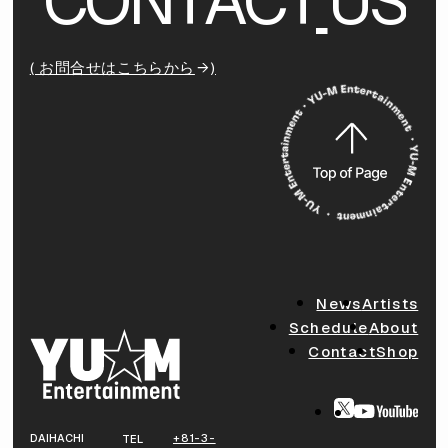
C
O
N
T
A
C
T
U
S
( お問合せはこちらから
)
News
Artists
Schedule
About
Contact
Shop
DAIHACHI
+81-3-
TEL