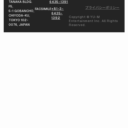
TANAKA BLDG.
6435-1391
F5,
プライバシーポリシー
+81-3-
FACSIMILE
5-1 GOBANCHO,
6435-
CHIYODA-KU,
Copyright © YU-M
1392
TOKYO 102-
Entertainment Inc. All Rights
0076, JAPAN
Reserved.