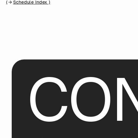
(
Schedule Index )
C
O