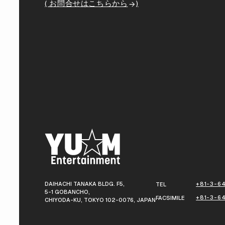
( お問合せはこちらから
)
DAIHACHI TANAKA BLDG. F5,
+81-3-64
TEL
5-1 GOBANCHO,
+81-3-6
FACSIMILE
CHIYODA-KU, TOKYO 102-0076, JAPAN