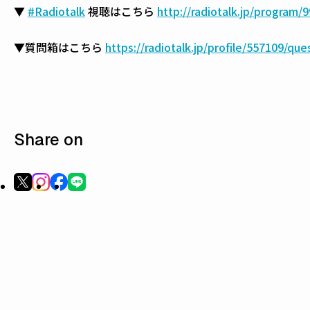
▼
#Radiotalk
視聴はこちら
http://radiotalk.jp/program/
▼質問箱はこちら
https://radiotalk.jp/profile/557109/que
Share on