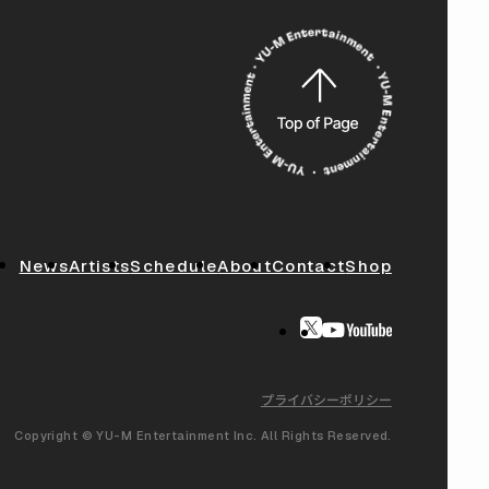
News
Artists
Schedule
About
Contact
Shop
プライバシーポリシー
Copyright © YU-M Entertainment Inc. All Rights Reserved.