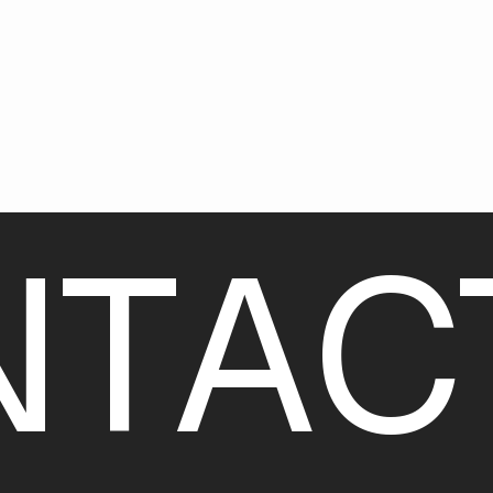
N
T
A
C