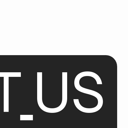
T
U
S