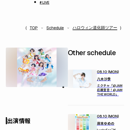
# LIVE
ハロウィン道化師ツアー
TOP
Schedule
Other schedule
08.10 (MON)
八木沙季
ミクチャ「@JAM
応援宣言！@JAM
THE WORLD」
08.10 (MON)
出演情報
岸本ゆめの
LuckyFes’26