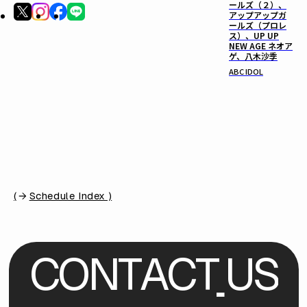
ールズ（２）、
アップアップガ
ールズ（プロレ
ス）、UP UP
NEW AGE ネオア
ゲ、八木沙季
ABC IDOL
(
Schedule Index )
C
O
N
T
A
C
T
U
S