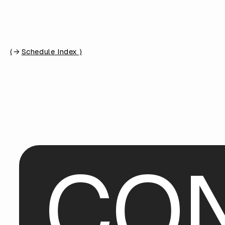
(
Schedule Index )
C
O