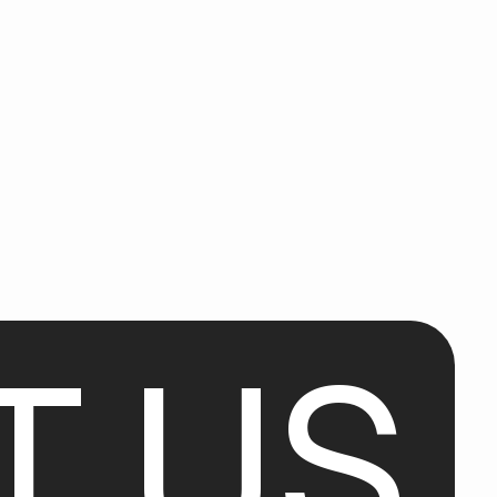
T
U
S