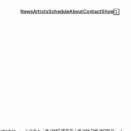
News
Artists
Schedule
About
Contact
Shop
ミクチャ「@JAM応援宣言！@JAM THE WORLD」