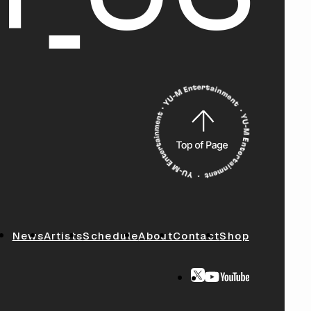
News
Artists
Schedule
About
Contact
Shop