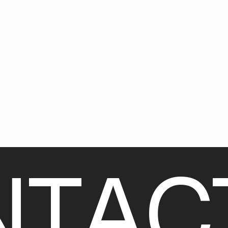
N
T
A
C