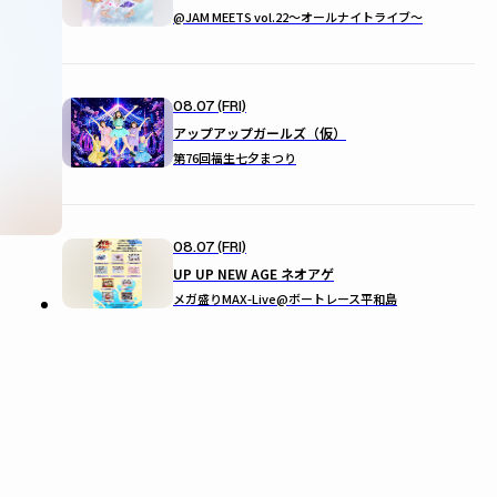
@JAM MEETS vol.22〜オールナイトライブ〜
08.07 (FRI)
アップアップガールズ（仮）
第76回福生七夕まつり
08.07 (FRI)
UP UP NEW AGE ネオアゲ
メガ盛りMAX-Live@ボートレース平和島