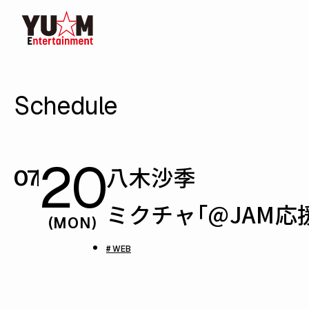
Schedule
20
八木沙季
07
ミクチャ「@JAM応援宣
(MON)
# WEB