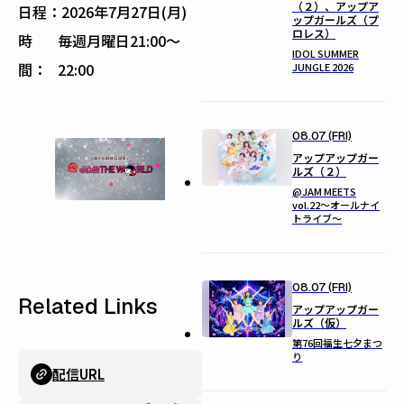
（２）、アップア
日程：
2026年7月27日(月)
ップガールズ（プ
ロレス）
時
毎週月曜日21:00〜
IDOL SUMMER
間：
22:00
JUNGLE 2026
08.07 (FRI)
アップアップガー
ルズ（２）
@JAM MEETS
vol.22〜オールナイ
トライブ〜
08.07 (FRI)
Related Links
アップアップガー
ルズ（仮）
第76回福生七夕まつ
り
配信URL