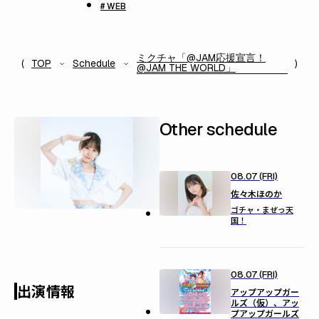
# WEB
ミクチャ「@JAM応援宣言！
TOP
Schedule
@JAM THE WORLD」
Other schedule
08.07 (FRI)
佐々木ほのか
ゴチャ・まぜっ天
国！
08.07 (FRI)
出演情報
アップアップガー
ルズ（仮）、アッ
プアップガールズ