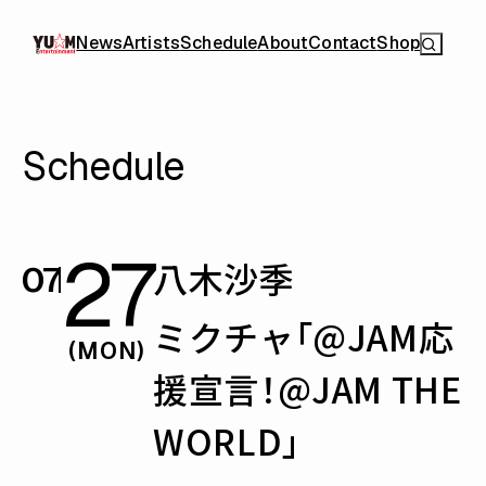
News
Artists
Schedule
About
Contact
Shop
Schedule
27
八木沙季
07
ミクチャ「@JAM応
(MON)
援宣言！@JAM THE
WORLD」