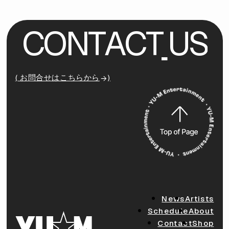
C
O
N
T
A
C
T
U
S
( お問合せはこちらから
)
News
Artists
Schedule
About
Contact
Shop