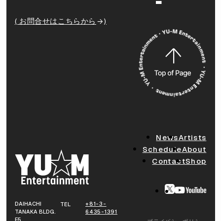
( お問合せはこちらから
)
News
Artists
Schedule
About
Contact
Shop
DAIHACHI
+81-3-
TEL
TANAKA BLDG.
6435-1391
F5,