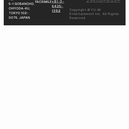
プライバシーポリシー
+81-3-
FACSIMILE
5-1 GOBANCHO,
6435-
CHIYODA-KU,
Copyright © YU-M
1392
TOKYO 102-
Entertainment Inc. All Rights
0076, JAPAN
Reserved.