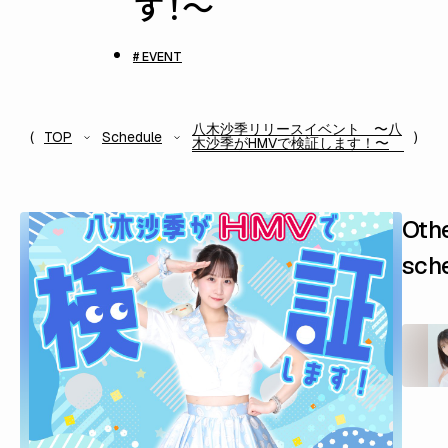
す！〜
# EVENT
八木沙季リリースイベント 〜八
TOP
Schedule
木沙季がHMVで検証します！〜
Oth
sch