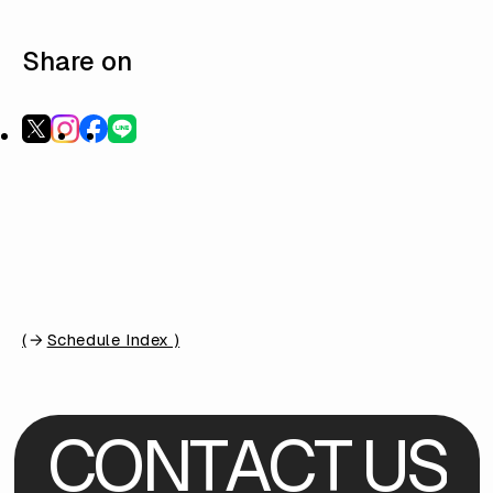
Share on
(
Schedule Index )
C
O
N
T
A
C
T
U
S