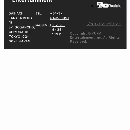
DAIHACHI
+81-3-
TEL
TANAKA BLDG.
6435-1391
F5,
プライバシーポリシー
+81-3-
FACSIMILE
5-1 GOBANCHO,
6435-
CHIYODA-KU,
Copyright © YU-M
1392
TOKYO 102-
Entertainment Inc. All Rights
0076, JAPAN
Reserved.