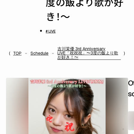
度の飯より歌が好
き！〜
# LIVE
吉川茉優 3rd Anniversary
LIVE「祝祝祝」〜3度の飯より歌
TOP
Schedule
が好き！〜
O
s