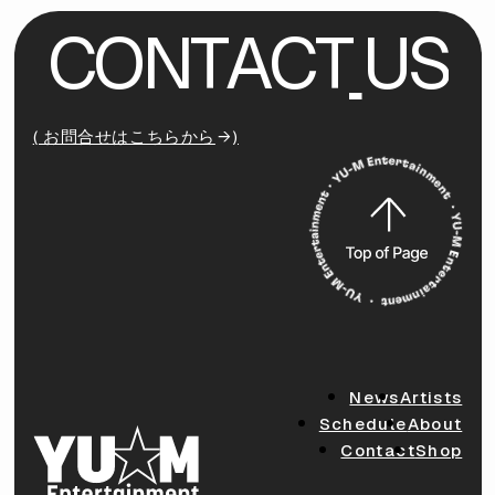
C
O
N
T
A
C
T
U
S
( お問合せはこちらから
)
News
Artists
Schedule
About
Contact
Shop