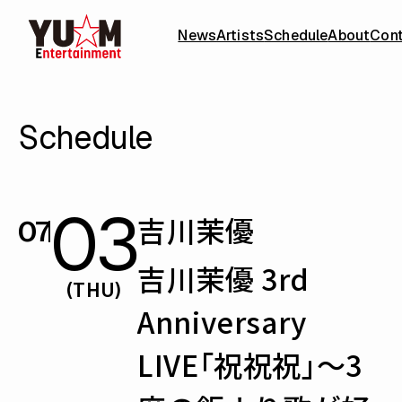
News
Artists
Schedule
About
Con
Schedule
03
吉川茉優
07
吉川茉優 3rd
(THU)
Anniversary
LIVE「祝祝祝」〜3