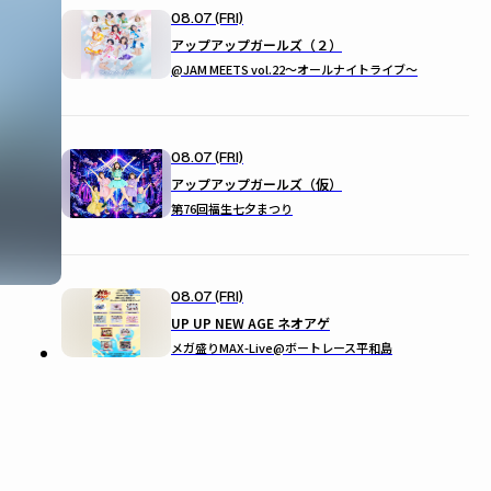
08.07 (FRI)
アップアップガールズ（２）
@JAM MEETS vol.22〜オールナイトライブ〜
08.07 (FRI)
アップアップガールズ（仮）
第76回福生七夕まつり
08.07 (FRI)
UP UP NEW AGE ネオアゲ
メガ盛りMAX-Live@ボートレース平和島