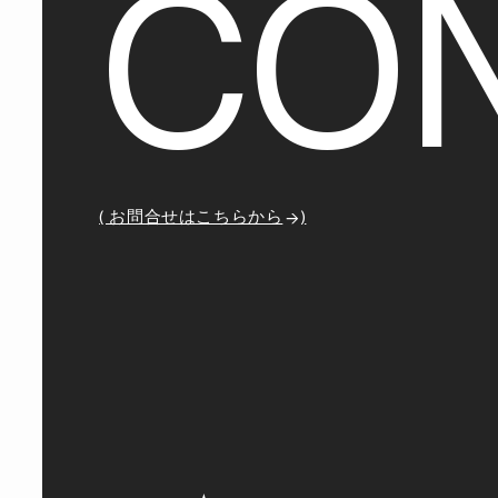
C
O
( お問合せはこちらから
)