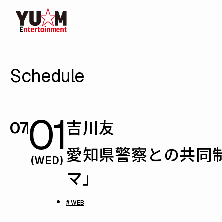
Schedule
01
吉川友
07
愛知県警察との共同制
(WED)
マ」
# WEB