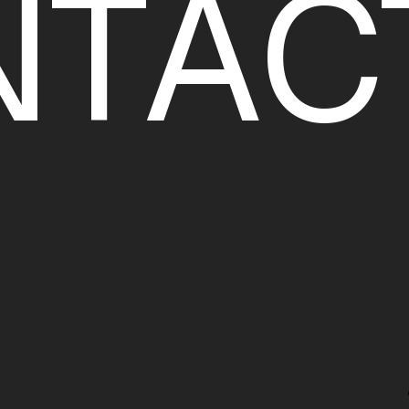
N
T
A
C