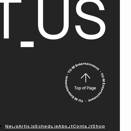
T
U
S
News
Artists
Schedule
About
Contact
Shop