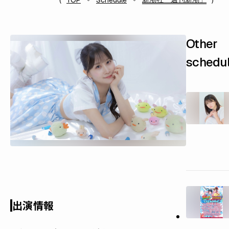
TOP
Schedule
Other
schedu
出演情報