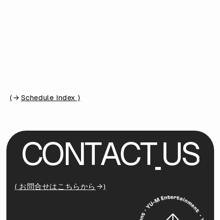
(
Schedule Index )
C
O
N
T
A
C
T
U
S
( お問合せはこちらから
)