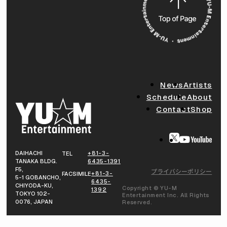
News
Artists
Schedule
About
Contact
Shop
DAIHACHI
+81-3-
TEL
TANAKA BLDG.
6435-1391
F5,
プライバシーポリシー
+81-3-
FACSIMILE
5-1 GOBANCHO,
6435-
CHIYODA-KU,
Copyright © YU-M
1392
TOKYO 102-
Entertainment Inc. All Rights
0076, JAPAN
Reserved.