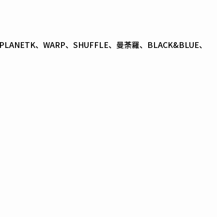
T GB、PLANETK、WARP、SHUFFLE、曼荼羅、BLACK&BLUE、