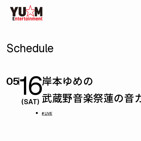
Schedule
16
岸本ゆめの
05
武蔵野音楽祭蓮の音カ
(SAT)
# LIVE