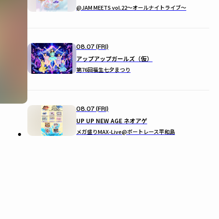
@JAM MEETS vol.22〜オールナイトライブ〜
08.07 (FRI)
アップアップガールズ（仮）
第76回福生七夕まつり
08.07 (FRI)
UP UP NEW AGE ネオアゲ
メガ盛りMAX-Live@ボートレース平和島