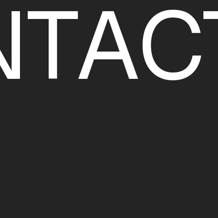
N
T
A
C