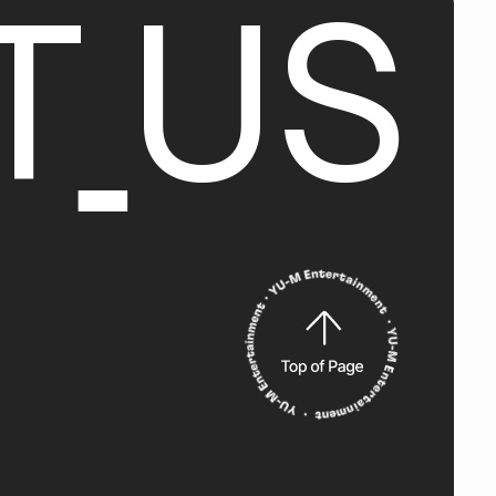
T
U
S