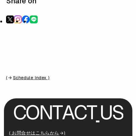
Share on
(
Schedule Index )
C
O
N
T
A
C
T
U
S
( お問合せはこちらから
)