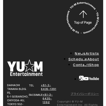
News
Artists
Schedule
About
Contact
Shop
DAIHACHI
+81-3-
TEL
TANAKA BLDG.
6435-1391
F5,
プライバシーポリシー
+81-3-
FACSIMILE
5-1 GOBANCHO,
6435-
CHIYODA-KU,
Copyright © YU-M
1392
TOKYO 102-
Entertainment Inc. All Rights