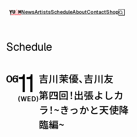
News
Artists
Schedule
About
Contact
Shop
Schedule
11
吉川茉優、吉川友
06
第四回！出張よしカ
(WED)
ラ！~きっかと天使降
臨編~