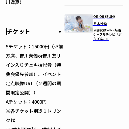
川遥夏）
08.09 (SUN)
八木沙季
チケット
公開収録 WINK姫路
ケーブルテレビ『ぶ
らばん。』
Sチケット：15000円（※前
方席、吉川茉優or吉川友サ
イン入りチェキ撮影券（特
典会優先参加）、イベント
定点映像URL（２週間の期
間限定公開））
Aチケット：4000円
※各チケット別途１ドリン
ク代