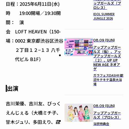
日程：
2025年6月11日(水)
ップガールズ（プ
ロレス）
時
19:00開場／19:30開
IDOL SUMMER
JUNGLE 2026
間：
演
会
LOFT HEAVEN（150-
場：
0002 東京都渋谷区渋谷
08.09 (SUN)
アップアップガー
２丁目１２−１３ 八千
ルズ（仮）、アッ
プアップガールズ
代ビル B1F）
（２）、UP UP
NEW AGE ネオア
ゲ
ガラフェスDASH!! 歓
迎キテキテ温泉大浴
場
出演
吉川茉優、吉川友、びっく
08.09 (SUN)
えんじぇる（大橋ミチ子、
アップアップガー
ルズ（プロレス）
甘木ジュリ、多田えり、森
浴衣特典会