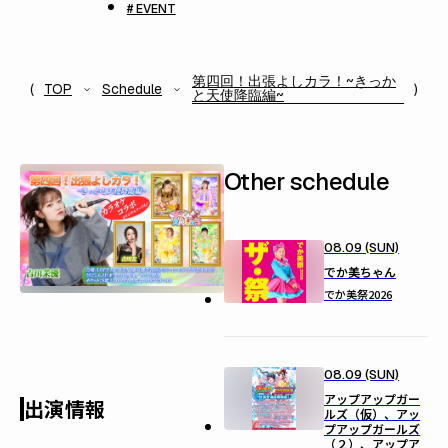
# EVENT
第四回！出張よしカラ！~きっか
TOP
Schedule
と天使降臨編~
Other schedule
08.09 (SUN)
でか美ちゃん
でか美祭2026
08.09 (SUN)
アップアップガー
出演情報
ルズ（仮）、アッ
プアップガールズ
（２）、アップア