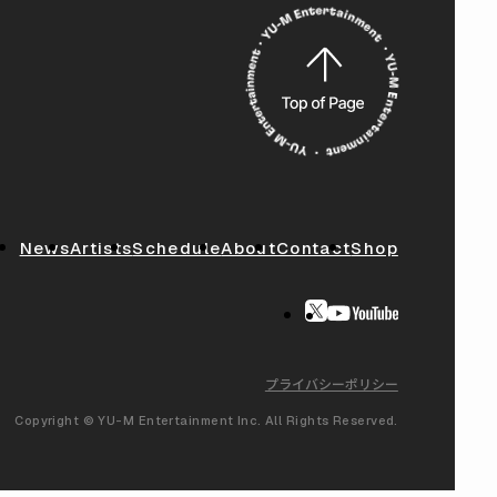
News
Artists
Schedule
About
Contact
Shop
プライバシーポリシー
Copyright © YU-M Entertainment Inc. All Rights Reserved.