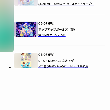
@JAM MEETS vol.22〜オールナイトライブ〜
08.07 (FRI)
アップアップガールズ（仮）
第76回福生七夕まつり
08.07 (FRI)
UP UP NEW AGE ネオアゲ
メガ盛りMAX-Live@ボートレース平和島