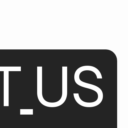
T
U
S