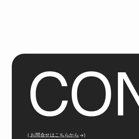
C
O
( お問合せはこちらから
)