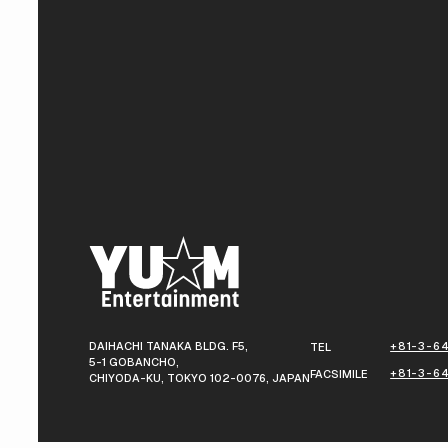
DAIHACHI TANAKA BLDG. F5,
+81-3-64
TEL
5-1 GOBANCHO,
+81-3-6
FACSIMILE
CHIYODA-KU, TOKYO 102-0076, JAPAN