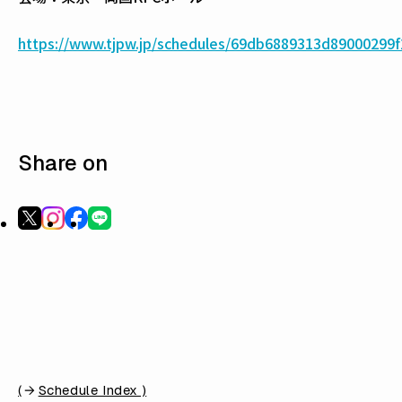
https://www.tjpw.jp/schedules/69db6889313d89000299f
Share on
(
Schedule Index )