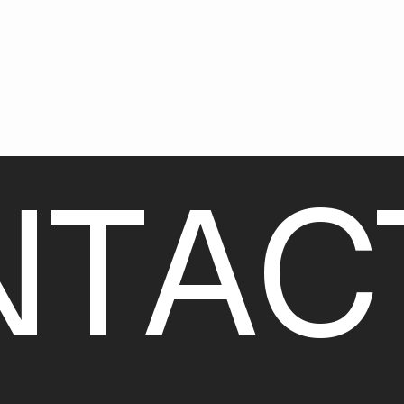
N
T
A
C