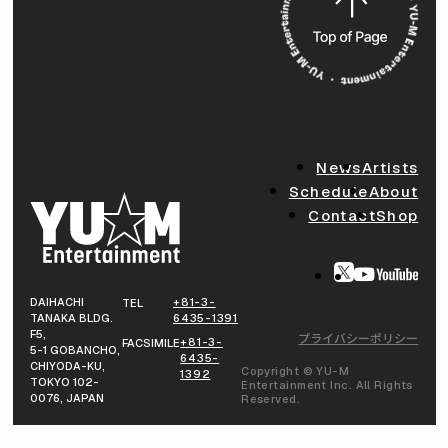
News
Artists
Schedule
About
Contact
Shop
DAIHACHI
+81-3-
TEL
TANAKA BLDG.
6435-1391
F5,
プライバシーポリシー
+81-3-
FACSIMILE
5-1 GOBANCHO,
6435-
CHIYODA-KU,
Copyright © YU-M
1392
TOKYO 102-
Entertainment Inc. All Rights
0076, JAPAN
Reserved.