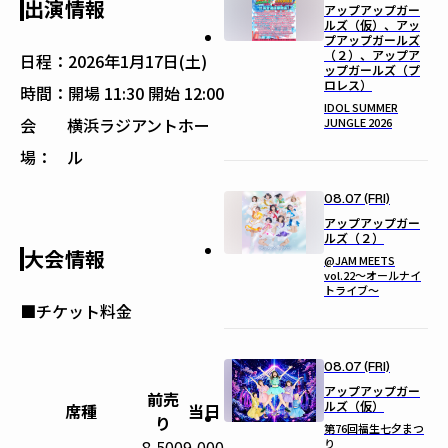
出演情報
アップアップガー
ルズ（仮）、アッ
プアップガールズ
（２）、アップア
日程：
2026年1月17日(土)
ップガールズ（プ
ロレス）
時間：
開場 11:30 開始 12:00
IDOL SUMMER
会
横浜ラジアントホー
JUNGLE 2026
場：
ル
08.07 (FRI)
アップアップガー
ルズ（２）
大会情報
@JAM MEETS
vol.22〜オールナイ
トライブ〜
■チケット料金
08.07 (FRI)
アップアップガー
前売
ルズ（仮）
席種
当日
り
第76回福生七夕まつ
り
8,500
9,000