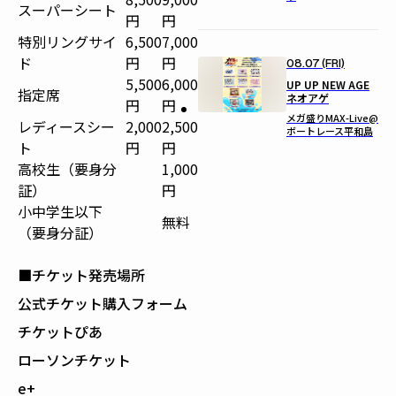
スーパーシート
円
円
特別リングサイ
6,500
7,000
ド
円
円
08.07 (FRI)
5,500
6,000
UP UP NEW AGE
指定席
ネオアゲ
円
円
メガ盛りMAX-Live@
レディースシー
2,000
2,500
ボートレース平和島
ト
円
円
高校生（要身分
1,000
証）
円
小中学生以下
無料
（要身分証）
■チケット発売場所
公式チケット購入フォーム
チケットぴあ
ローソンチケット
e+