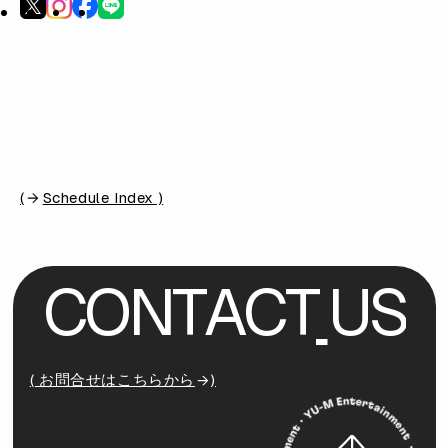
(
Schedule Index )
C
O
N
T
A
C
T
U
S
( お問合せはこちらから
)