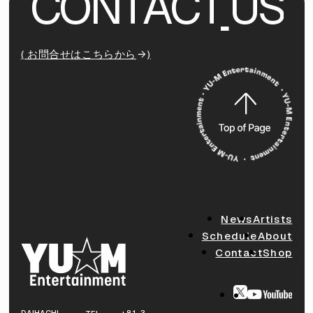
C
O
N
T
A
C
T
U
S
( お問合せはこちらから
)
News
Artists
Schedule
About
Contact
Shop