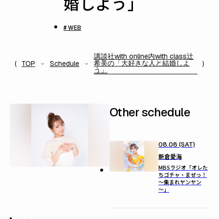
婚しよう」
# WEB
講談社with online内with class辻
希美の「大好きな人と結婚しよ
TOP
Schedule
う」
Other schedule
08.08 (SAT)
新倉愛海
MBSラジオ「オレた
ちゴチャ・まぜっ！
～集まれヤンヤン
～」