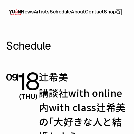
News
Artists
Schedule
About
Contact
Shop
Schedule
18
辻󠄀希美
09
講談社with online
(THU)
内with class辻希美
の「大好きな人と結