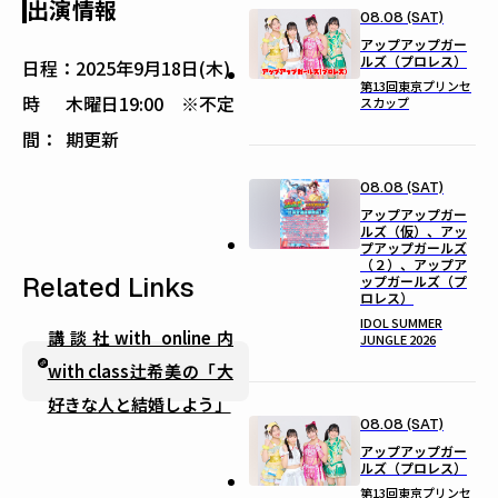
出演情報
08.08 (SAT)
アップアップガー
ルズ（プロレス）
日程：
2025年9月18日(木)
第13回東京プリンセ
時
木曜日19:00 ※不定
スカップ
間：
期更新
08.08 (SAT)
アップアップガー
ルズ（仮）、アッ
プアップガールズ
（２）、アップア
Related Links
ップガールズ（プ
ロレス）
IDOL SUMMER
講談社with online内
JUNGLE 2026
with class辻希美の「大
好きな人と結婚しよう」
08.08 (SAT)
アップアップガー
ルズ（プロレス）
第13回東京プリンセ