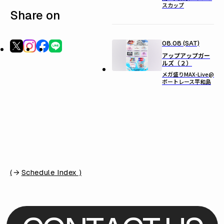
スカップ
Share on
08.08 (SAT)
アップアップガー
ルズ（２）
メガ盛りMAX-Live@
ボートレース平和島
(
Schedule Index )