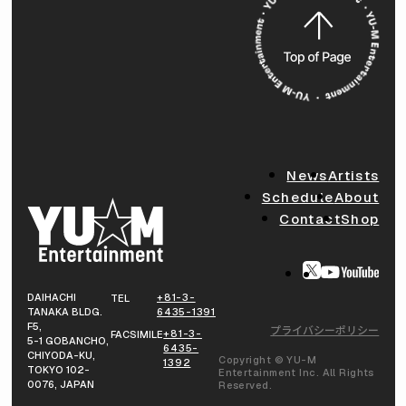
News
Artists
Schedule
About
Contact
Shop
DAIHACHI
+81-3-
TEL
TANAKA BLDG.
6435-1391
F5,
プライバシーポリシー
+81-3-
FACSIMILE
5-1 GOBANCHO,
6435-
CHIYODA-KU,
Copyright © YU-M
1392
TOKYO 102-
Entertainment Inc. All Rights
0076, JAPAN
Reserved.