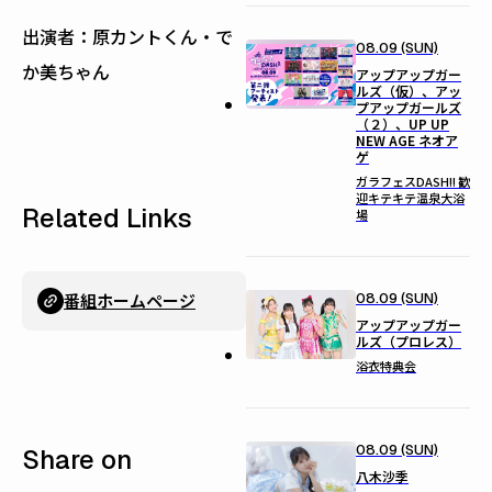
出演者：原カントくん・で
08.09 (SUN)
か美ちゃん
アップアップガー
ルズ（仮）、アッ
プアップガールズ
（２）、UP UP
NEW AGE ネオア
ゲ
ガラフェスDASH!! 歓
迎キテキテ温泉大浴
Related Links
場
08.09 (SUN)
番組ホームページ
アップアップガー
ルズ（プロレス）
浴衣特典会
08.09 (SUN)
Share on
八木沙季