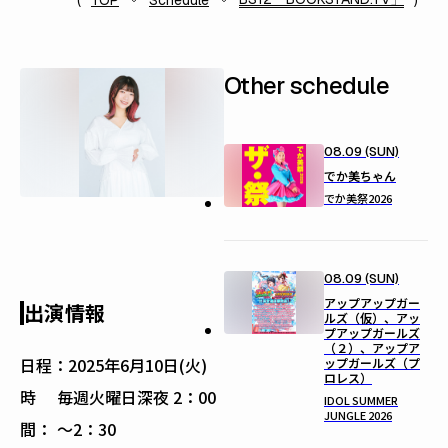
TOP
Schedule
Other schedule
08.09 (SUN)
でか美ちゃん
でか美祭2026
08.09 (SUN)
アップアップガー
出演情報
ルズ（仮）、アッ
プアップガールズ
（２）、アップア
日程：
2025年6月10日(火)
ップガールズ（プ
ロレス）
時
毎週火曜日深夜 2：00
IDOL SUMMER
JUNGLE 2026
間：
～2：30