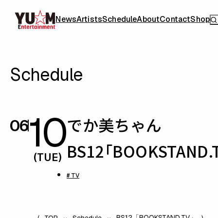
News
Artists
Schedule
About
Contact
Shop
Schedule
10
でか美ちゃん
06
BS12「BOOKSTAND.
(TUE)
# TV
BS12「BOOKSTAND.TV」