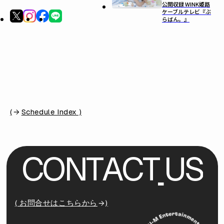
公開収録 WINK姫路
ケーブルテレビ『ぶ
らばん。』
(
Schedule Index )
C
O
N
T
A
C
T
U
S
( お問合せはこちらから
)