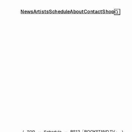
News
Artists
Schedule
About
Contact
Shop
BS12「BOOKSTAND.TV」