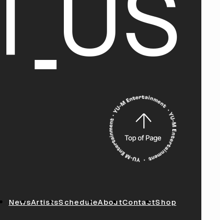
T
U
S
News
Artists
Schedule
About
Contact
Shop