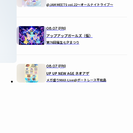
@JAM MEETS vol.22〜オールナイトライブ〜
08.07 (FRI)
アップアップガールズ（仮）
第76回福生七夕まつり
08.07 (FRI)
UP UP NEW AGE ネオアゲ
メガ盛りMAX-Live@ボートレース平和島