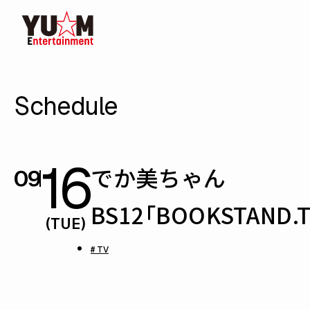
Schedule
16
でか美ちゃん
09
BS12「BOOKSTAND.T
(TUE)
# TV