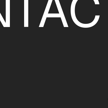
N
T
A
C