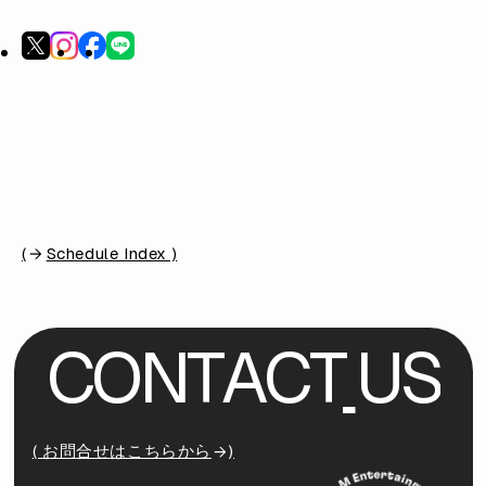
(
Schedule Index )
C
O
N
T
A
C
T
U
S
( お問合せはこちらから
)