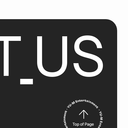
T
U
S