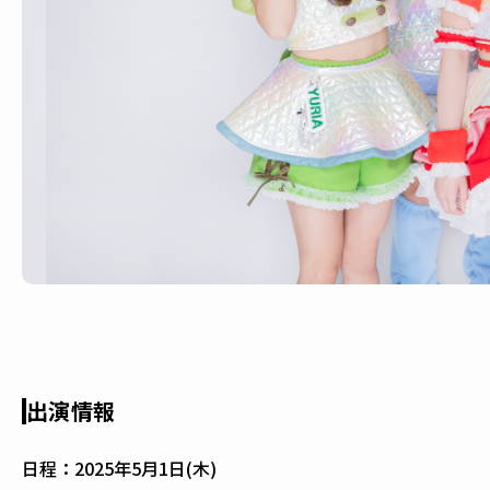
出演情報
日程：
2025年5月1日(木)