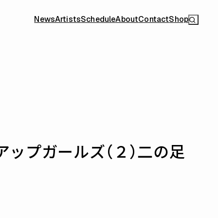
News
Artists
Schedule
About
Contact
Shop
gh=アップアップガールズ（２）二の足