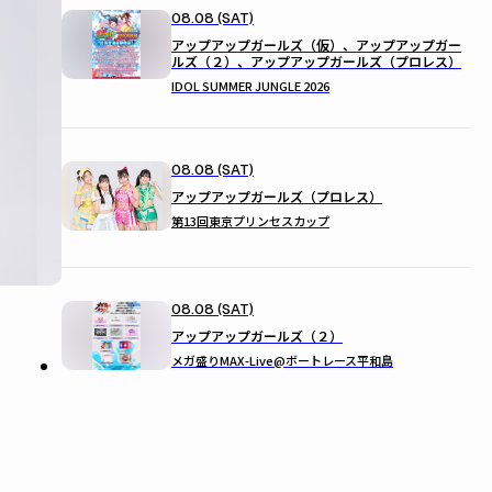
08.08 (SAT)
アップアップガールズ（仮）、アップアップガー
ルズ（２）、アップアップガールズ（プロレス）
IDOL SUMMER JUNGLE 2026
08.08 (SAT)
アップアップガールズ（プロレス）
第13回東京プリンセスカップ
08.08 (SAT)
アップアップガールズ（２）
メガ盛りMAX-Live@ボートレース平和島