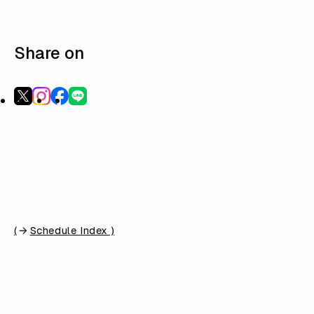
Share on
(
Schedule Index )