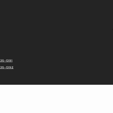
35-1391
435-1392