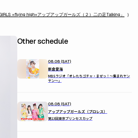
LS GIRLS =flying high=アップアップガールズ（２）二の足Talking」
Other schedule
08.08 (SAT)
新倉愛海
MBSラジオ「オレたちゴチャ・まぜっ！～集まれヤン
ヤン～」
08.08 (SAT)
アップアップガールズ（プロレス）
第13回東京プリンセスカップ