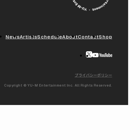
News
Artists
Schedule
About
Contact
Shop
プライバシーポリシー
Copyright © YU-M Entertainment Inc. All Rights Reserved.