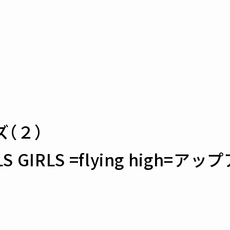
（２）
GIRLS GIRLS =flying hi