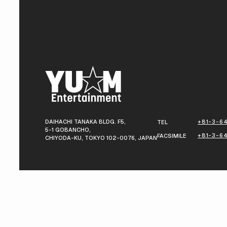
DAIHACHI TANAKA BLDG. F5,
+81-3-64
TEL
5-1 GOBANCHO,
+81-3-6
FACSIMILE
CHIYODA-KU, TOKYO 102-0076, JAPAN