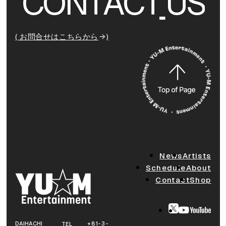
C
O
N
T
A
C
T
U
S
( お問合せはこちらから
)
News
Artists
Schedule
About
Contact
Shop
DAIHACHI
+81-3-
TEL