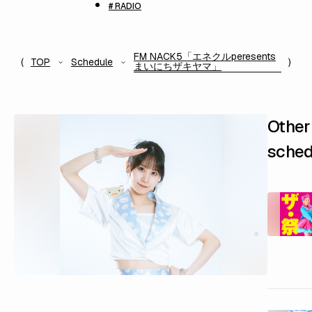
# RADIO
FM NACK5「エネクルperesents
TOP
Schedule
まいにちザキヤマ」
Other
sched