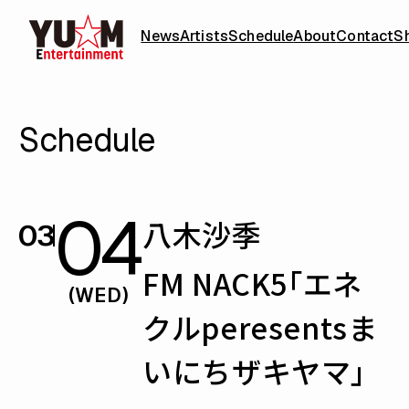
News
Artists
Schedule
About
Contact
S
Schedule
04
八木沙季
03
FM NACK5「エネ
(WED)
クルperesentsま
いにちザキヤマ」