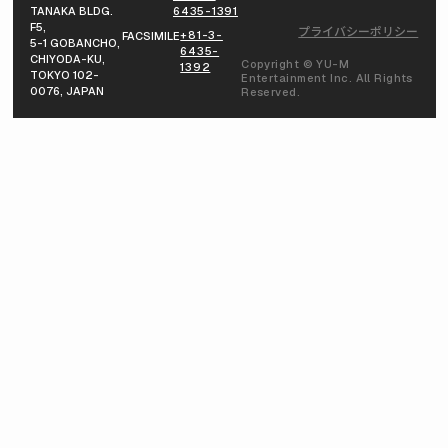
TANAKA BLDG.
6435-1391
F5,
プライバシーポリシー
+81-3-
FACSIMILE
5-1 GOBANCHO,
6435-
CHIYODA-KU,
Copyright © YU-M
1392
TOKYO 102-
Entertainment Inc. All Rights
0076, JAPAN
Reserved.