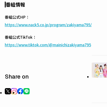
番組情報
番組公式HP：
https://www.nack5.co.jp/program/zakiyama795/
番組公式TikTok：
https://www.tiktok.com/@mainichizakiyama795
Share on