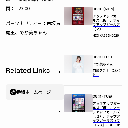
間：
23:00
08.10 (MON)
アップアップガー
ルズ（仮）、アッ
パーソナリティー：古坂大
プアップガールズ
（２）
魔王、でか美ちゃん
NEO KASSEN2026
08.11 (TUE)
でか美ちゃん
Related Links
TBSラジオ「こねく
と」
番組ホームページ
08.11 (TUE)
アップアップガー
ルズ（仮）、アッ
プアップガールズ
（２）、アップア
ップガールズ（プ
ロレス）、UP UP