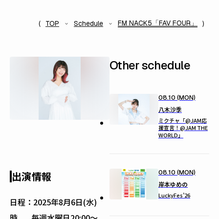
FM NACK5「FAV FOUR」
TOP
Schedule
Other schedule
08.10 (MON)
八木沙季
ミクチャ「@JAM応
援宣言！@JAM THE
WORLD」
08.10 (MON)
出演情報
岸本ゆめの
LuckyFes’26
日程：
2025年8月6日(水)
時
毎週水曜日20:00〜