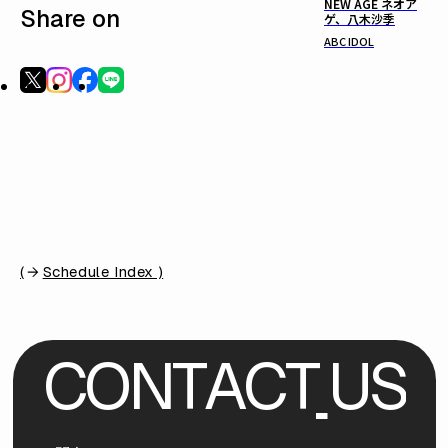
NEW AGE ネオア
Share on
ゲ、八木沙季
ABC IDOL
(
Schedule Index )
C
O
N
T
A
C
T
U
S