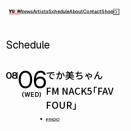
News
Artists
Schedule
About
Contact
Shop
Schedule
06
でか美ちゃん
08
FM NACK5「FAV
(WED)
FOUR」
# RADIO