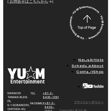
( お問合せはこちらから
)
News
Artists
Schedule
About
Contact
Shop
DAIHACHI
+81-3-
TEL
TANAKA BLDG.
6435-1391
F5,
プライバシーポリシー
+81-3-
FACSIMILE
5-1 GOBANCHO,
6435-
CHIYODA-KU,
Copyright © YU-M
1392