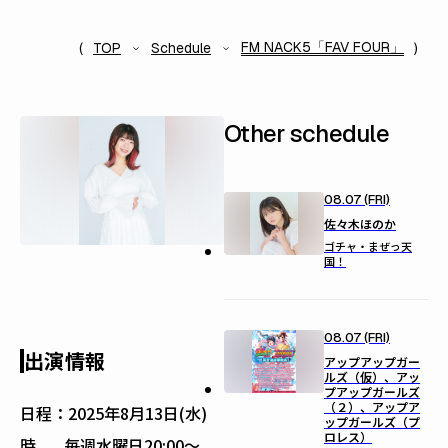
FM NACK5「FAV FOUR」
TOP
Schedule
Other schedule
08.07 (FRI)
佐々木ほのか
ゴチャ・まぜっ天
国！
08.07 (FRI)
出演情報
アップアップガー
ルズ（仮）、アッ
プアップガールズ
（２）、アップア
日程：
2025年8月13日(水)
ップガールズ（プ
ロレス）
時
毎週水曜日20:00〜