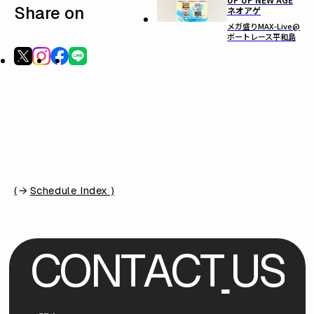
Share on
ネオアゲ
メガ盛りMAX-Live@
ボートレース平和島
(
Schedule Index )
C
O
N
T
A
C
T
U
S