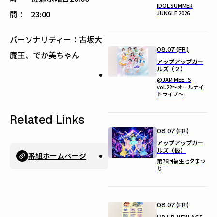
IDOL SUMMER
間：
23:00
JUNGLE 2026
パーソナリティー：古坂大
08.07 (FRI)
魔王、でか美ちゃん
アップアップガー
ルズ（２）
@JAM MEETS
vol.22〜オールナイ
トライブ〜
Related Links
08.07 (FRI)
アップアップガー
ルズ（仮）
番組ホームページ
第76回福生七夕まつ
り
08.07 (FRI)
UP UP NEW AGE