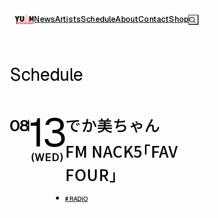
News
Artists
Schedule
About
Contact
Shop
Schedule
13
でか美ちゃん
08
FM NACK5「FAV
(WED)
FOUR」
# RADIO