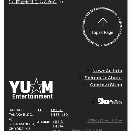
( お問合せはこちらから
)
News
Artists
Schedule
About
Contact
Shop
DAIHACHI
+81-3-
TEL
TANAKA BLDG.
6435-1391
F5,
プライバシーポリシー
+81-3-
FACSIMILE
5-1 GOBANCHO,
6435-
CHIYODA-KU,
Copyright © YU-M
1392