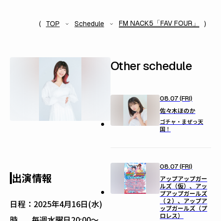
FM NACK5「FAV FOUR」
TOP
Schedule
Other schedule
08.07 (FRI)
佐々木ほのか
ゴチャ・まぜっ天
国！
08.07 (FRI)
出演情報
アップアップガー
ルズ（仮）、アッ
プアップガールズ
（２）、アップア
日程：
2025年4月16日(水)
ップガールズ（プ
ロレス）
時
毎週水曜日20:00〜