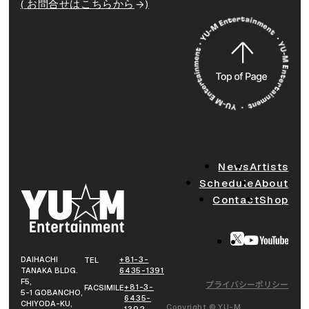
( お問合せはこちらから
)
News
Artists
Schedule
About
Contact
Shop
DAIHACHI
+81-3-
TEL
TANAKA BLDG.
6435-1391
F5,
プライバシーポリシー
+81-3-
FACSIMILE
5-1 GOBANCHO,
6435-
CHIYODA-KU,
Copyright © YU-M
1392