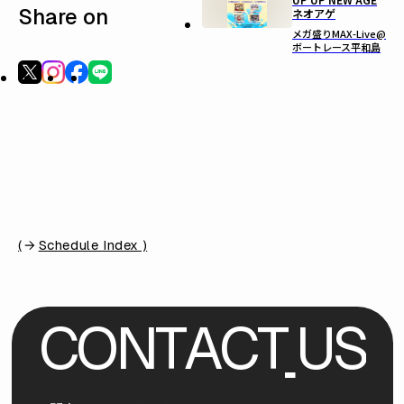
Share on
ネオアゲ
メガ盛りMAX-Live@
ボートレース平和島
(
Schedule Index )
C
O
N
T
A
C
T
U
S