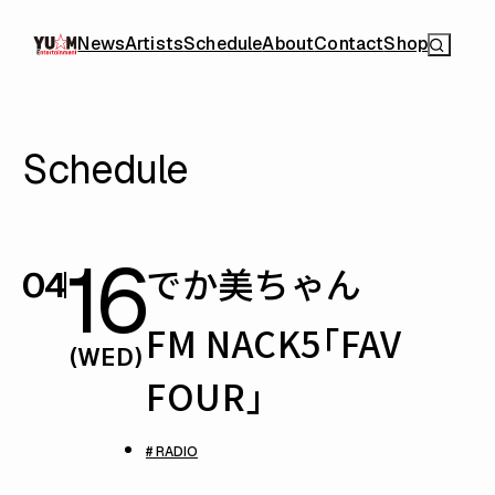
News
Artists
Schedule
About
Contact
Shop
Schedule
16
でか美ちゃん
04
FM NACK5「FAV
(WED)
FOUR」
# RADIO