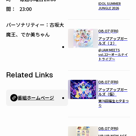
IDOL SUMMER
間：
23:00
JUNGLE 2026
パーソナリティー：古坂大
08.07 (FRI)
魔王、でか美ちゃん
アップアップガー
ルズ（２）
@JAM MEETS
vol.22〜オールナイ
トライブ〜
Related Links
08.07 (FRI)
アップアップガー
ルズ（仮）
番組ホームページ
第76回福生七夕まつ
り
08.07 (FRI)
UP UP NEW AGE