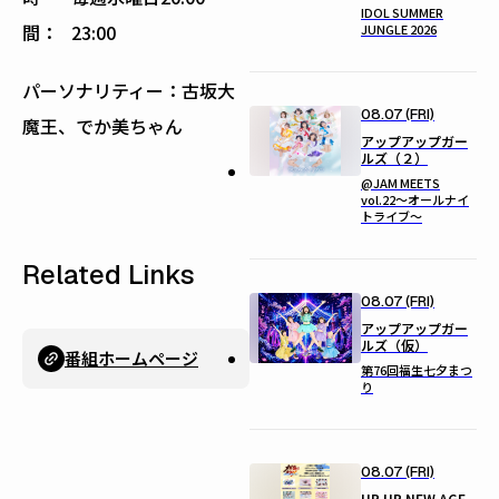
IDOL SUMMER
間：
23:00
JUNGLE 2026
パーソナリティー：古坂大
08.07 (FRI)
魔王、でか美ちゃん
アップアップガー
ルズ（２）
@JAM MEETS
vol.22〜オールナイ
トライブ〜
Related Links
08.07 (FRI)
アップアップガー
ルズ（仮）
番組ホームページ
第76回福生七夕まつ
り
08.07 (FRI)
UP UP NEW AGE