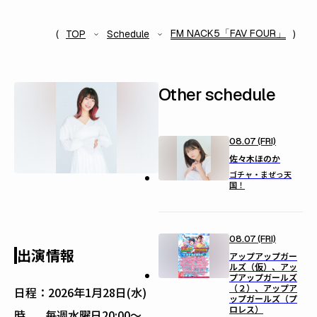
FM NACK5「FAV FOUR」
TOP
Schedule
Other schedule
08.07 (FRI)
佐々木ほのか
ゴチャ・まぜっ天
国！
08.07 (FRI)
出演情報
アップアップガー
ルズ（仮）、アッ
プアップガールズ
（２）、アップア
日程：
2026年1月28日(水)
ップガールズ（プ
ロレス）
時
毎週水曜日20:00〜