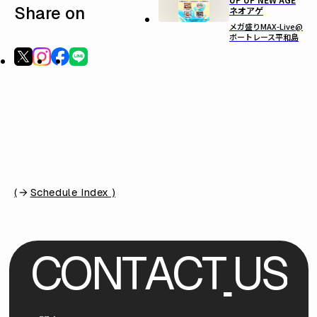
Share on
ネオアゲ
メガ盛りMAX-Live@
ボートレース平和島
(
Schedule Index )
C
O
N
T
A
C
T
U
S