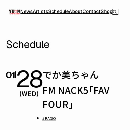
News
Artists
Schedule
About
Contact
Shop
Schedule
28
でか美ちゃん
01
FM NACK5「FAV
(WED)
FOUR」
# RADIO