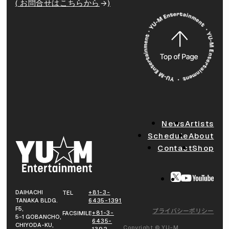
( お問合せはこちらから
)
News
Artists
Schedule
About
Contact
Shop
DAIHACHI
+81-3-
TEL
TANAKA BLDG.
6435-1391
F5,
プライバシーポリシー
+81-3-
FACSIMILE
5-1 GOBANCHO,
6435-
CHIYODA-KU,
Copyright © YU-M
1392