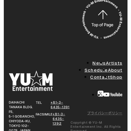
News
Artists
Schedule
About
Contact
Shop
DAIHACHI
+81-3-
TEL
TANAKA BLDG.
6435-1391
F5,
プライバシーポリシー
+81-3-
FACSIMILE
5-1 GOBANCHO,
6435-
CHIYODA-KU,
Copyright © YU-M
1392
TOKYO 102-
Entertainment Inc. All Rights
0076, JAPAN
Reserved.