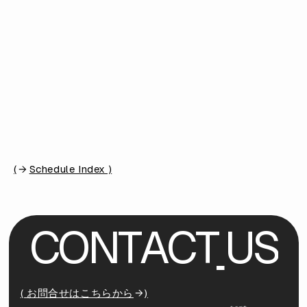
(
Schedule Index )
C
O
N
T
A
C
T
U
S
( お問合せはこちらから
)