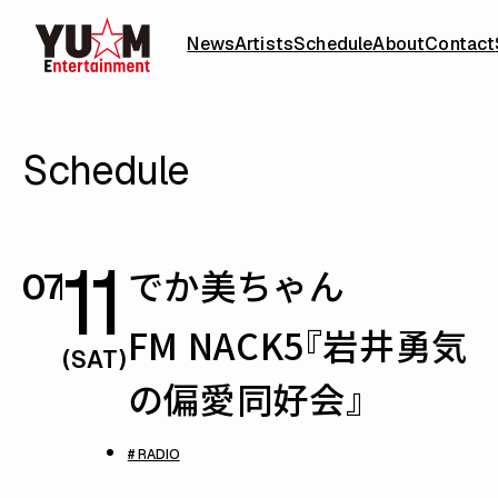
News
Artists
Schedule
About
Contact
Schedule
11
でか美ちゃん
07
FM NACK5『岩井勇気
(SAT)
の偏愛同好会』
# RADIO