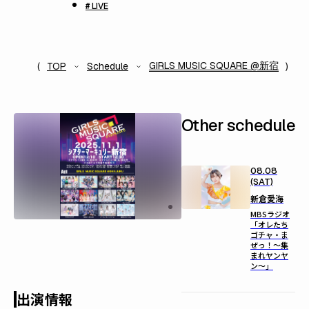
# LIVE
GIRLS MUSIC SQUARE @新宿
TOP
Schedule
Other schedule
08.08
(SAT)
新倉愛海
MBSラジオ
「オレたち
ゴチャ・ま
ぜっ！～集
まれヤンヤ
ン～」
出演情報