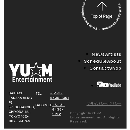
News
Artists
Schedule
About
Contact
Shop
DAIHACHI
+81-3-
TEL
TANAKA BLDG.
6435-1391
F5,
プライバシーポリシー
+81-3-
FACSIMILE
5-1 GOBANCHO,
6435-
CHIYODA-KU,
Copyright © YU-M
1392
TOKYO 102-
Entertainment Inc. All Rights
0076, JAPAN
Reserved.