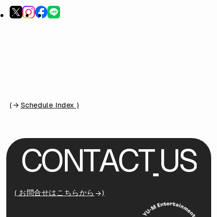
(
Schedule Index )
C
O
N
T
A
C
T
U
S
( お問合せはこちらから
)