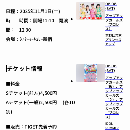
08.08
(SAT)
日程：
2025年11月1日(土)
アップアッ
時
時間：開場12:10 開演
プガールズ
（プロレ
ス）
間：
12:30
第13回東京
会場：
ｼｱﾀｰﾏｰｷｭﾘｰ新宿
プリンセス
カップ
08.08
チケット情報
(SAT)
アップアッ
プガールズ
■料金
（仮）、ア
ップアップ
Sチケット(前方)4,500円
ガールズ
（２）、ア
Aチケット(一般)2,500円 (各1D
ップアップ
ガールズ
別)
（プロレ
ス）
IDOL
■販売：TIGET先着予約
SUMMER