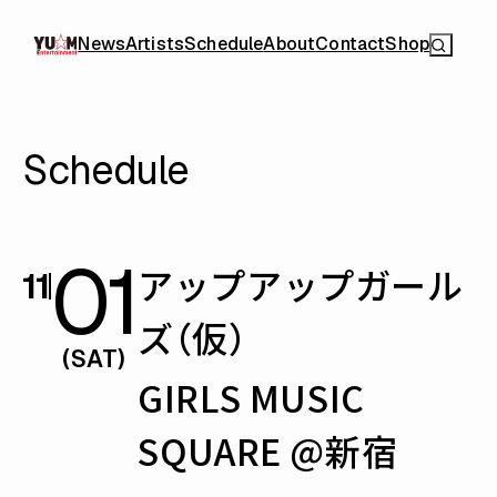
News
Artists
Schedule
About
Contact
Shop
Schedule
01
アップアップガール
11
ズ（仮）
(SAT)
GIRLS MUSIC
SQUARE @新宿