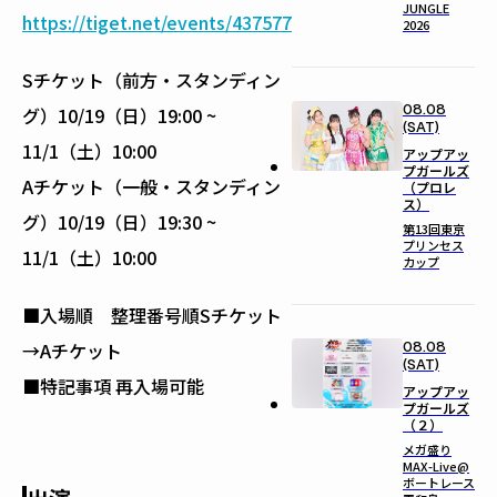
JUNGLE
https://tiget.net/events/437577
2026
Sチケット（前方・スタンディン
08.08
グ）10/19（日）19:00 ~
(SAT)
11/1（土）10:00
アップアッ
プガールズ
Aチケット（一般・スタンディン
（プロレ
ス）
グ）10/19（日）19:30 ~
第13回東京
プリンセス
11/1（土）10:00
カップ
■入場順 整理番号順Sチケット
08.08
→Aチケット
(SAT)
■特記事項 再入場可能
アップアッ
プガールズ
（２）
メガ盛り
MAX-Live@
ボートレース