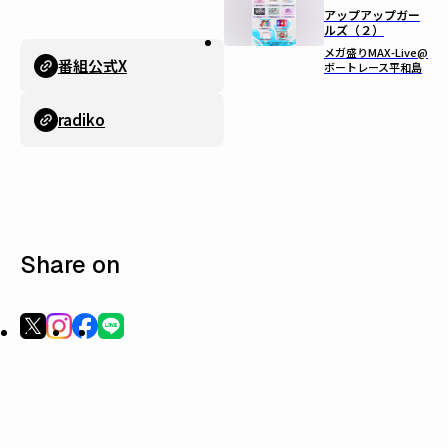
アップアップガー
ルズ（２）
メガ盛りMAX-Live@
番組公式X
ボートレース平和島
radiko
Share on