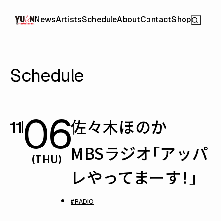
News
Artists
Schedule
About
Contact
Shop
Schedule
06
佐々木ほのか
11
MBSラジオ「アッパ
(THU)
レやってまーす！」
# RADIO