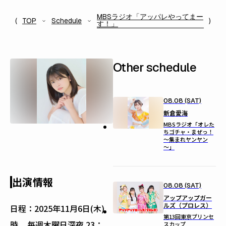
MBSラジオ「アッパレやってまー
TOP
Schedule
す！」
Other schedule
08.08 (SAT)
新倉愛海
MBSラジオ「オレた
ちゴチャ・まぜっ！
～集まれヤンヤン
～」
出演情報
08.08 (SAT)
アップアップガー
ルズ（プロレス）
日程：
2025年11月6日(木)
第13回東京プリンセ
時
毎週木曜日深夜 23：
スカップ