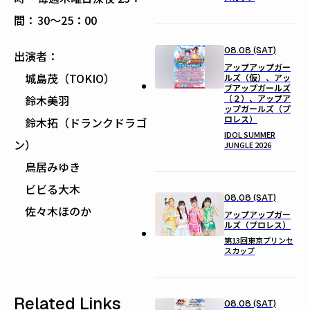
間：
30〜25：00
08.08 (SAT)
出演者：
アップアップガー
城島茂（TOKIO）
ルズ（仮）、アッ
プアップガールズ
（２）、アップア
鈴木美羽
ップガールズ（プ
ロレス）
鈴木拓（ドランクドラゴ
IDOL SUMMER
ン）
JUNGLE 2026
鳥居みゆき
ビビる大木
08.08 (SAT)
佐々木ほのか
アップアップガー
ルズ（プロレス）
第13回東京プリンセ
スカップ
Related Links
08.08 (SAT)