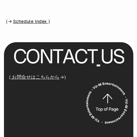
(
Schedule Index )
C
O
N
T
A
C
T
U
S
( お問合せはこちらから
)