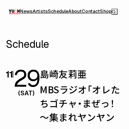
News
Artists
Schedule
About
Contact
Shop
Schedule
29
島崎友莉亜
11
MBSラジオ「オレた
(SAT)
ちゴチャ・まぜっ！
～集まれヤンヤン