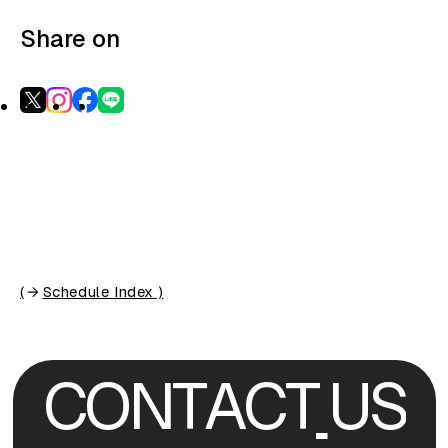
Share on
(
Schedule Index )
C
O
N
T
A
C
T
U
S