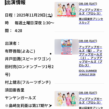
出演情報
08.08 (SAT)
アップアップガー
ルズ（プロレス）
日程：
2025年11月29日(土)
第13回東京プリンセ
時
毎週土曜日深夜 1:30〜
スカップ
間：
4:28
08.08 (SAT)
出演者：
アップアップガー
有野晋哉(よゐこ)
ルズ（仮）、アッ
プアップガールズ
（２）、アップア
井戸田潤(スピードワゴン)
ップガールズ（プ
ロレス）
田村亮(ロンドンブーツ1号2
IDOL SUMMER
号)
JUNGLE 2026
村上健志(フルーツポンチ)
須田亜香里
08.08 (SAT)
ヤンヤンガールズ
アップアップガー
ルズ（プロレス）
※島崎友莉亜は第17期ヤン
第13回東京プリンセ