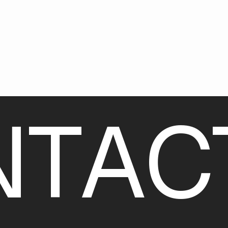
N
T
A
C