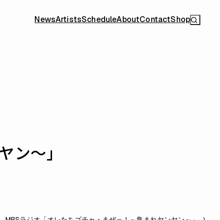
News
Artists
Schedule
About
Contact
Shop
ヤン～」
MBSラジオ「オレたちゴチャ・まぜっ！～集まれヤンヤン～」