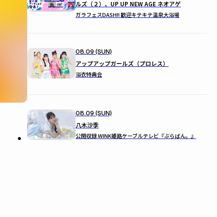
ルズ（２）、UP UP NEW AGE ネオアゲ
ガラフェスDASH!! 歓迎キテキテ温泉大浴場
08.09 (SUN)
アップアップガールズ（プロレス）
浴衣特典会
08.09 (SUN)
八木沙季
公開収録 WINK姫路ケーブルテレビ『ぶらばん。』