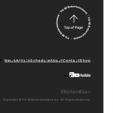
News
Artists
Schedule
About
Contact
Shop
プライバシーポリシー
Copyright © YU-M Entertainment Inc. All Rights Reserved.