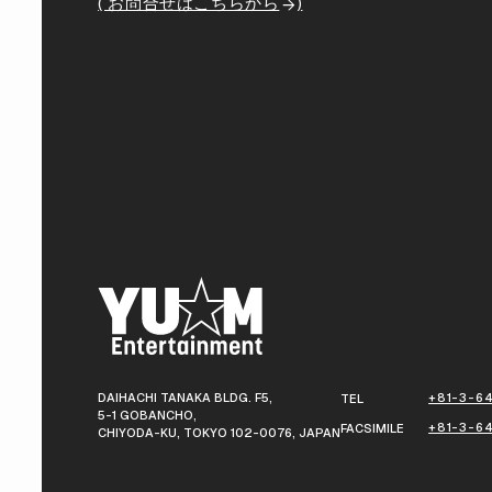
( お問合せはこちらから
)
DAIHACHI TANAKA BLDG. F5,
+81-3-64
TEL
5-1 GOBANCHO,
+81-3-6
FACSIMILE
CHIYODA-KU, TOKYO 102-0076, JAPAN