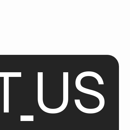
T
U
S