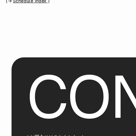
(
Schedule Index )
C
O