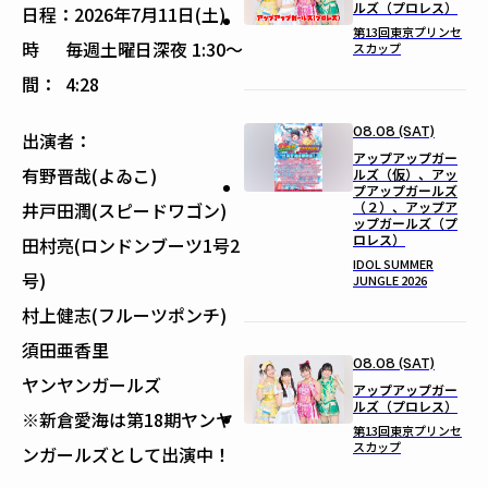
ルズ（プロレス）
日程：
2026年7月11日(土)
第13回東京プリンセ
時
毎週土曜日深夜 1:30〜
スカップ
間：
4:28
08.08 (SAT)
出演者：
アップアップガー
有野晋哉(よゐこ)
ルズ（仮）、アッ
プアップガールズ
（２）、アップア
井戸田潤(スピードワゴン)
ップガールズ（プ
ロレス）
田村亮(ロンドンブーツ1号2
IDOL SUMMER
号)
JUNGLE 2026
村上健志(フルーツポンチ)
須田亜香里
08.08 (SAT)
ヤンヤンガールズ
アップアップガー
ルズ（プロレス）
※新倉愛海は第18期ヤンヤ
第13回東京プリンセ
スカップ
ンガールズとして出演中！