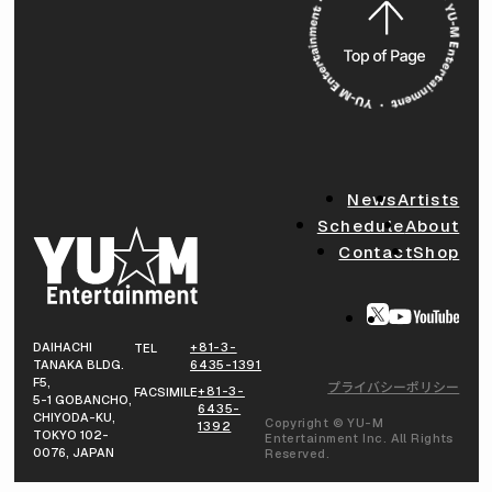
News
Artists
Schedule
About
Contact
Shop
DAIHACHI
+81-3-
TEL
TANAKA BLDG.
6435-1391
F5,
プライバシーポリシー
+81-3-
FACSIMILE
5-1 GOBANCHO,
6435-
CHIYODA-KU,
Copyright © YU-M
1392
TOKYO 102-
Entertainment Inc. All Rights
0076, JAPAN
Reserved.