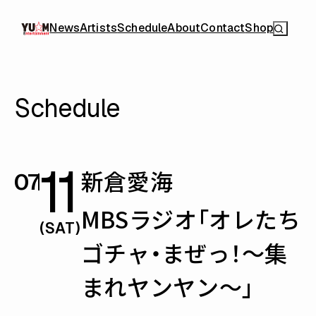
News
Artists
Schedule
About
Contact
Shop
Schedule
11
新倉愛海
07
MBSラジオ「オレたち
(SAT)
ゴチャ・まぜっ！～集
まれヤンヤン～」