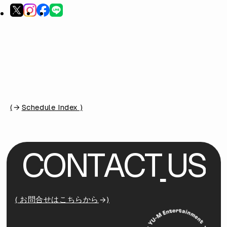
(
Schedule Index )
C
O
N
T
A
C
T
U
S
( お問合せはこちらから
)