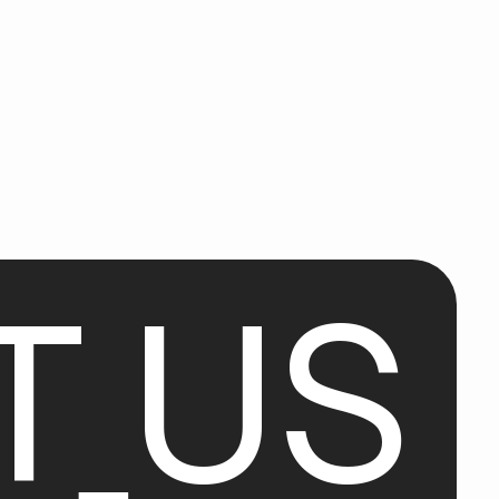
T
U
S