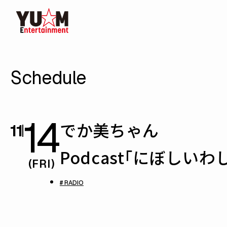
Schedule
14
でか美ちゃん
11
Podcast「にぼしい
(FRI)
# RADIO