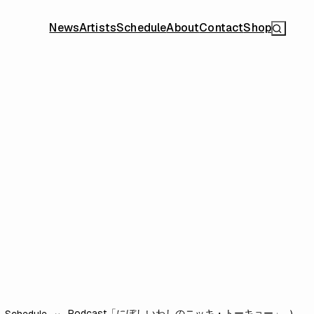
News
Artists
Schedule
About
Contact
Shop
Podcast「にぼしいわしのニッキ・トーキョー」