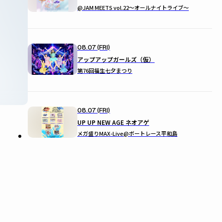
@JAM MEETS vol.22〜オールナイトライブ〜
08.07 (FRI)
アップアップガールズ（仮）
第76回福生七夕まつり
08.07 (FRI)
UP UP NEW AGE ネオアゲ
メガ盛りMAX-Live@ボートレース平和島