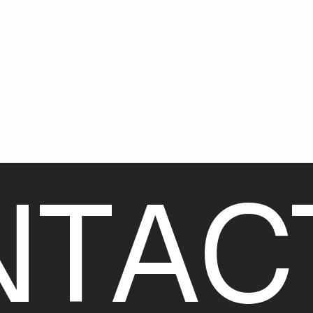
N
T
A
C