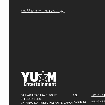
( お問合せはこちらから
)
DAIHACHI TANAKA BLDG. F5,
+81-3-64
TEL
5-1 GOBANCHO,
+81-3-6
FACSIMILE
CHIYODA-KU, TOKYO 102-0076, JAPAN