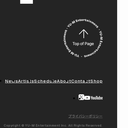
News
Artists
Schedule
About
Contact
Shop
プライバシーポリシー
Copyright © YU-M Entertainment Inc. All Rights Reserved.