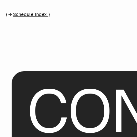
(
Schedule Index )
C
O