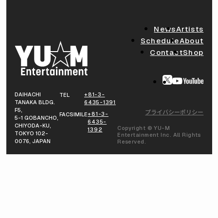
News
Artists
Schedule
About
Contact
Shop
DAIHACHI
+81-3-
TEL
TANAKA BLDG.
6435-1391
F5,
プライバシーポリシー
+81-3-
FACSIMILE
5-1 GOBANCHO,
6435-
CHIYODA-KU,
Copyright © YU-M
1392
TOKYO 102-
Entertainment Inc. All Rights
0076, JAPAN
Reserved.