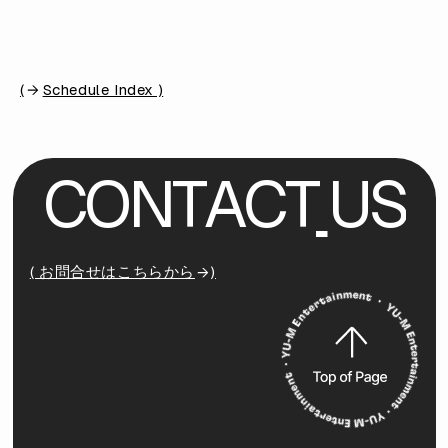
(
Schedule Index )
C
O
N
T
A
C
T
U
S
( お問合せはこちらから
)