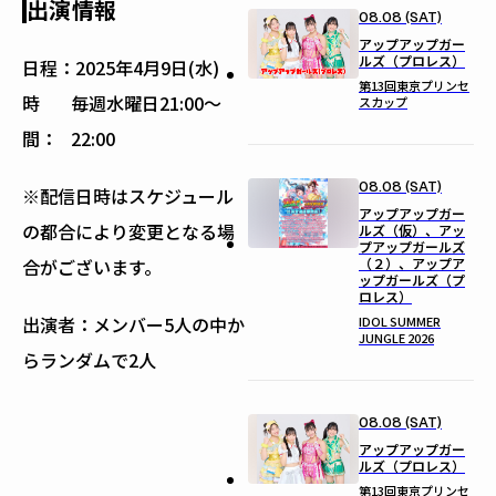
出演情報
08.08 (SAT)
アップアップガー
ルズ（プロレス）
日程：
2025年4月9日(水)
第13回東京プリンセ
時
毎週水曜日21:00〜
スカップ
間：
22:00
08.08 (SAT)
※配信日時はスケジュール
アップアップガー
の都合により変更となる場
ルズ（仮）、アッ
プアップガールズ
（２）、アップア
合がございます。
ップガールズ（プ
ロレス）
出演者：メンバー5人の中か
IDOL SUMMER
JUNGLE 2026
らランダムで2人
08.08 (SAT)
アップアップガー
ルズ（プロレス）
第13回東京プリンセ