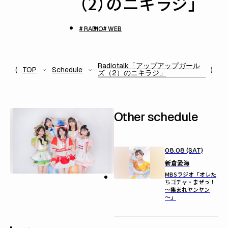
（2）のニキラジ」
# RADIO
# WEB
Radiotalk「アップアップガール
TOP
Schedule
ズ（2）のニキラジ」
Other schedule
08.08 (SAT)
新倉愛海
MBSラジオ「オレた
ちゴチャ・まぜっ！
～集まれヤンヤン
～」