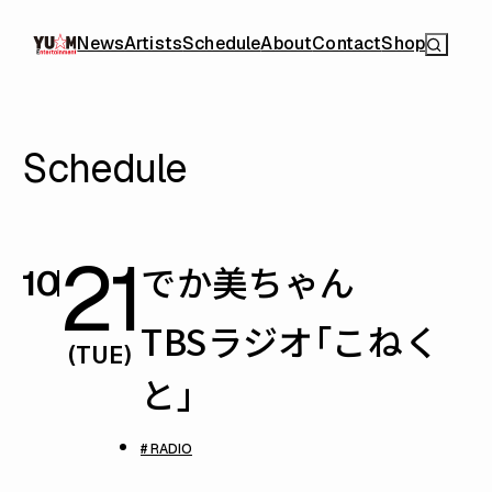
News
Artists
Schedule
About
Contact
Shop
Schedule
21
でか美ちゃん
10
TBSラジオ「こねく
(TUE)
と」
# RADIO