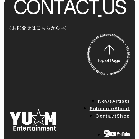
C
O
N
T
A
C
T
U
S
( お問合せはこちらから
)
News
Artists
Schedule
About
Contact
Shop