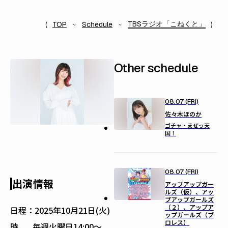
TBSラジオ「こねくと」
TOP
Schedule
Other schedule
08.07 (FRI)
佐々木ほのか
ゴチャ・まぜっ天
国！
08.07 (FRI)
出演情報
アップアップガー
ルズ（仮）、アッ
プアップガールズ
（２）、アップア
日程：
2025年10月21日(火)
ップガールズ（プ
ロレス）
時
毎週火曜日14:00〜