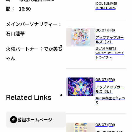
IDOL SUMMER
間：
16:50
JUNGLE 2026
メインパーソナリティー：
08.07 (FRI)
石山蓮華
アップアップガー
ルズ（２）
火曜パートナー：でか美ち
@JAM MEETS
vol.22〜オールナイ
ゃん
トライブ〜
08.07 (FRI)
アップアップガー
ルズ（仮）
Related Links
第76回福生七夕まつ
り
番組ホームページ
08.07 (FRI)
UP UP NEW AGE