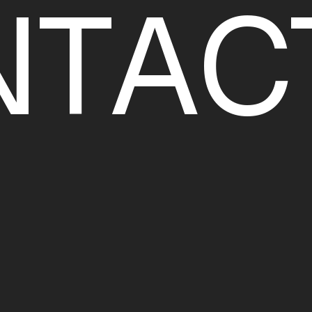
N
T
A
C