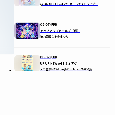
@JAM MEETS vol.22〜オールナイトライブ〜
08.07 (FRI)
アップアップガールズ（仮）
第76回福生七夕まつり
08.07 (FRI)
UP UP NEW AGE ネオアゲ
メガ盛りMAX-Live@ボートレース平和島