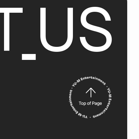
T
U
S