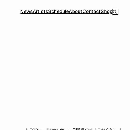
News
Artists
Schedule
About
Contact
Shop
TBSラジオ「こねくと」