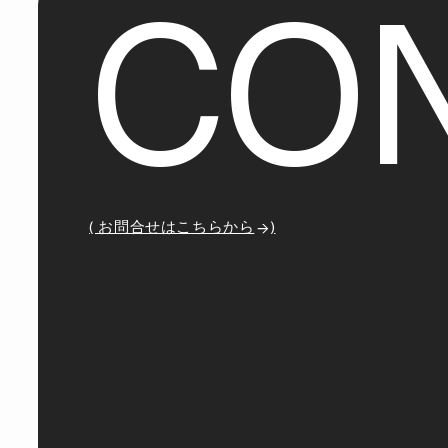
C
O
( お問合せはこちらから
)