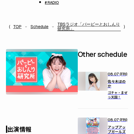
# RADIO
TBSラジオ「バービーとおしんり
TOP
Schedule
研究所」
Other schedule
08.07 (FRI)
佐々木ほの
か
ゴチャ・まぜ
っ天国！
08.07 (FRI)
アップアッ
出演情報
プガールズ