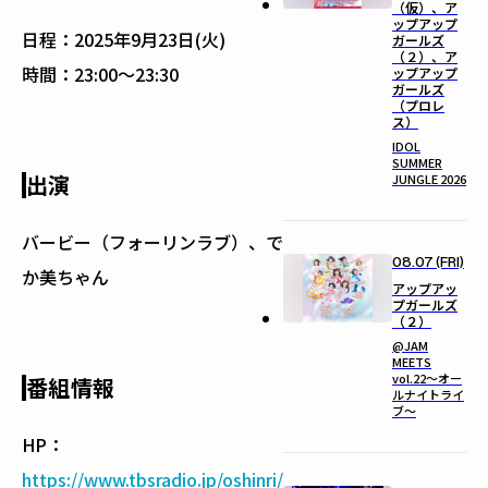
（仮）、ア
ップアップ
日程：
2025年9月23日(火)
ガールズ
（２）、ア
時間：
23:00〜23:30
ップアップ
ガールズ
（プロレ
ス）
IDOL
SUMMER
出演
JUNGLE 2026
バービー（フォーリンラブ）、で
08.07 (FRI)
か美ちゃん
アップアッ
プガールズ
（２）
@JAM
MEETS
vol.22〜オー
番組情報
ルナイトライ
ブ〜
HP：
https://www.tbsradio.jp/oshinri/