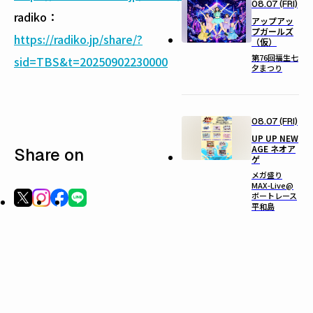
08.07 (FRI)
radiko：
アップアッ
プガールズ
https://radiko.jp/share/?
（仮）
第76回福生七
sid=TBS&t=20250902230000
夕まつり
08.07 (FRI)
UP UP NEW
AGE ネオア
Share on
ゲ
メガ盛り
MAX-Live@
ボートレース
平和島