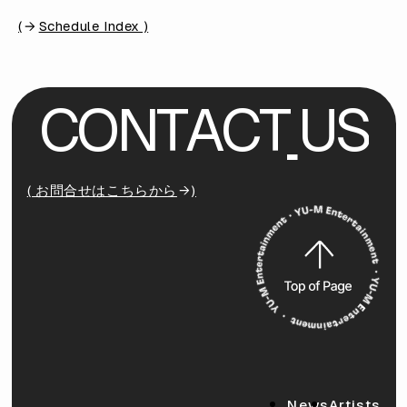
(
Schedule Index )
C
O
N
T
A
C
T
U
S
( お問合せはこちらから
)
News
Artists