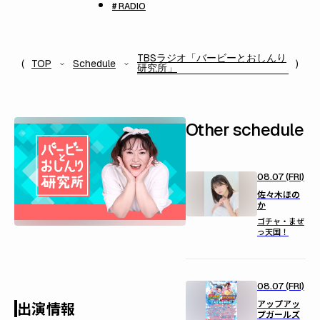
# RADIO
TBSラジオ「バービーとおしんり
TOP
Schedule
研究所」
Other schedule
08.07 (FRI)
佐々木ほの
か
ゴチャ・まぜ
っ天国！
08.07 (FRI)
アップアッ
出演情報
プガールズ