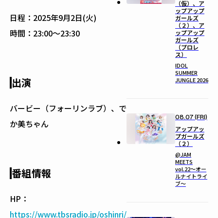
（仮）、ア
ップアップ
日程：
2025年9月2日(火)
ガールズ
（２）、ア
時間：
23:00〜23:30
ップアップ
ガールズ
（プロレ
ス）
IDOL
SUMMER
出演
JUNGLE 2026
バービー（フォーリンラブ）、で
08.07 (FRI)
か美ちゃん
アップアッ
プガールズ
（２）
@JAM
MEETS
vol.22〜オー
番組情報
ルナイトライ
ブ〜
HP：
https://www.tbsradio.jp/oshinri/