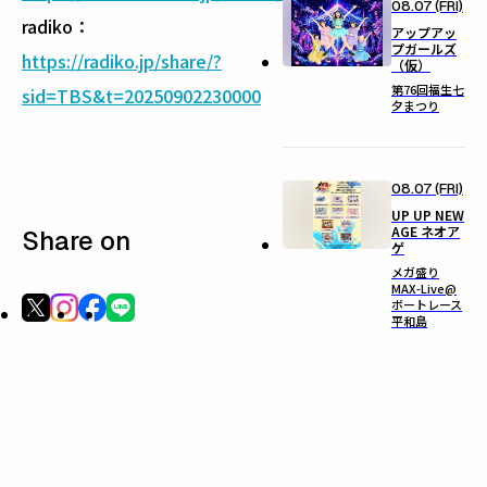
08.07 (FRI)
radiko：
アップアッ
プガールズ
https://radiko.jp/share/?
（仮）
第76回福生七
sid=TBS&t=20250902230000
夕まつり
08.07 (FRI)
UP UP NEW
AGE ネオア
Share on
ゲ
メガ盛り
MAX-Live@
ボートレース
平和島