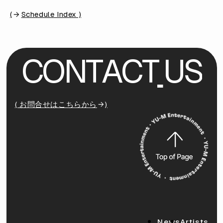
(
Schedule Index )
C
O
N
T
A
C
T
U
S
( お問合せはこちらから
)
News
Artists