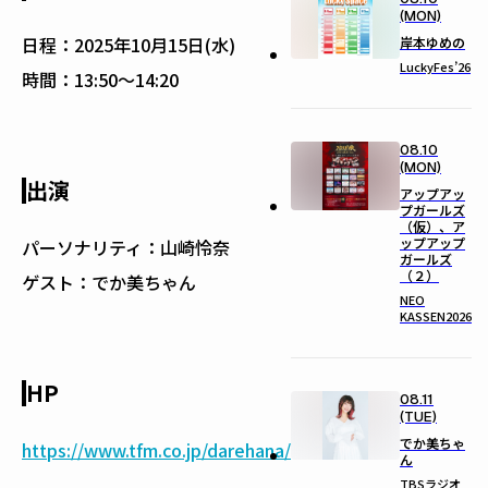
(MON)
日程：
2025年10月15日(水)
岸本ゆめの
LuckyFes’26
時間：
13:50〜14:20
08.10
(MON)
出演
アップアッ
プガールズ
（仮）、ア
ップアップ
パーソナリティ：山崎怜奈
ガールズ
（２）
ゲスト：でか美ちゃん
NEO
KASSEN2026
HP
08.11
(TUE)
でか美ちゃ
https://www.tfm.co.jp/darehana/
ん
TBSラジオ