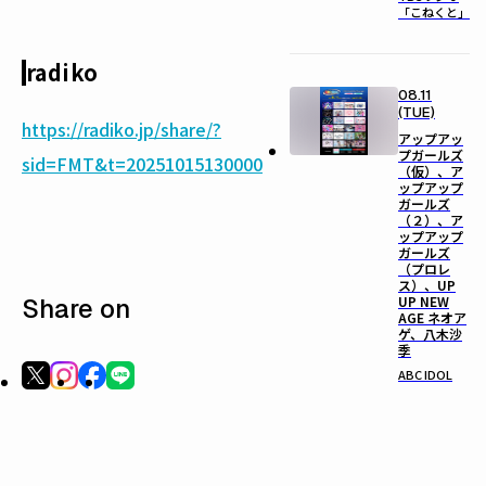
「こねくと」
radiko
08.11
(TUE)
https://radiko.jp/share/?
アップアッ
プガールズ
sid=FMT&t=20251015130000
（仮）、ア
ップアップ
ガールズ
（２）、ア
ップアップ
ガールズ
（プロレ
ス）、UP
Share on
UP NEW
AGE ネオア
ゲ、八木沙
季
ABC IDOL