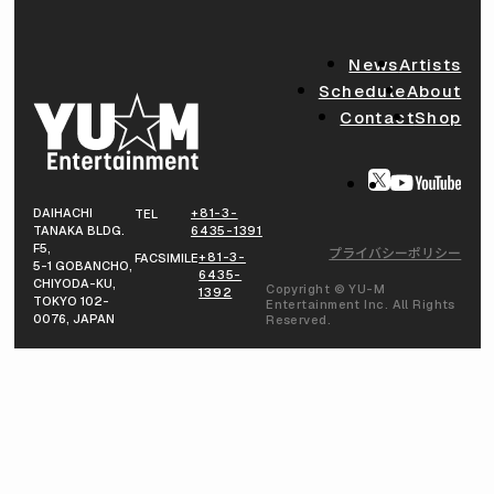
News
Artists
Schedule
About
Contact
Shop
DAIHACHI
+81-3-
TEL
TANAKA BLDG.
6435-1391
F5,
プライバシーポリシー
+81-3-
FACSIMILE
5-1 GOBANCHO,
6435-
CHIYODA-KU,
Copyright © YU-M
1392
TOKYO 102-
Entertainment Inc. All Rights
0076, JAPAN
Reserved.