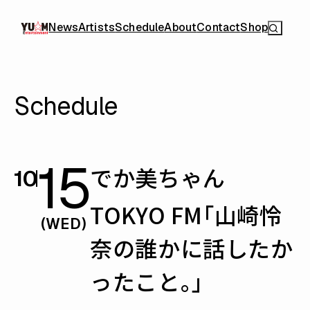
News
Artists
Schedule
About
Contact
Shop
Schedule
15
でか美ちゃん
10
TOKYO FM「山崎怜
(WED)
奈の誰かに話したか
ったこと。」