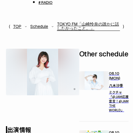
# RADIO
TOKYO FM「山崎怜奈の誰かに話
TOP
Schedule
したかったこと。」
Other schedule
08.10
(MON)
八木沙季
ミクチャ
「@JAM応援
宣言！@JAM
THE
WORLD」
出演情報
08.10