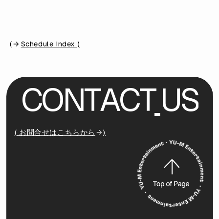
(
Schedule Index )
C
O
N
T
A
C
T
U
S
( お問合せはこちらから
)