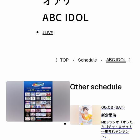
オアゲ
ABC IDOL
# LIVE
ABC IDOL
TOP
Schedule
Other schedule
08.08 (SAT)
新倉愛海
MBSラジオ「オレた
ちゴチャ・まぜっ！
～集まれヤンヤン
～」