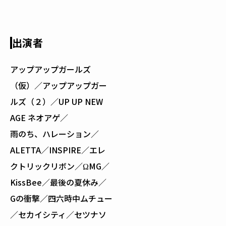
出演者
アップアップガールズ
（仮）／アップアップガー
ルズ（２）／UP UP NEW
AGE ネオアゲ／
雨のち、ハレーション／
ALETTA／INSPIRE／エレ
クトリックリボン／ΩMG／
KissBee／最後の夏休み／
Gの衝撃／四六時中ムチュー
／セカイシティ／セツナソ