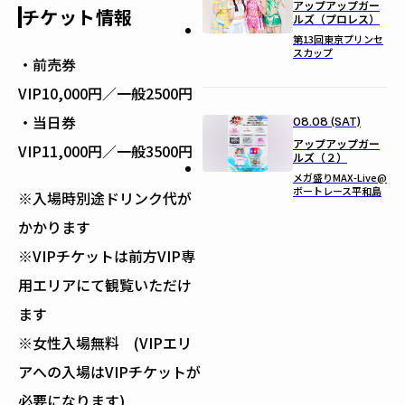
アップアップガー
チケット情報
ルズ（プロレス）
第13回東京プリンセ
スカップ
・前売券
VIP10,000円／一般2500円
・当日券
08.08 (SAT)
アップアップガー
VIP11,000円／一般3500円
ルズ（２）
メガ盛りMAX-Live@
ボートレース平和島
※入場時別途ドリンク代が
かかります
※VIPチケットは前方VIP専
用エリアにて観覧いただけ
ます
※女性入場無料 (VIPエリ
アへの入場はVIPチケットが
必要になります)