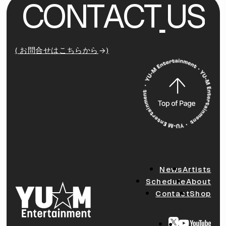
C
O
N
T
A
C
T
U
S
( お問合せはこちらから
)
News
Artists
Schedule
About
Contact
Shop