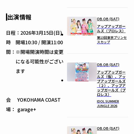
出演情報
08.08 (SAT)
アップアップガー
ルズ（プロレス）
日程：
2026年3月15日(日)
第13回東京プリンセ
時
開場10:30 / 開演11:00
スカップ
間：
※開場開演時間は変更
になる可能性がござい
08.08 (SAT)
ます
アップアップガー
ルズ（仮）、アッ
プアップガールズ
（２）、アップア
ップガールズ（プ
ロレス）
会
YOKOHAMA COAST
IDOL SUMMER
JUNGLE 2026
場：
garage+
08.08 (SAT)