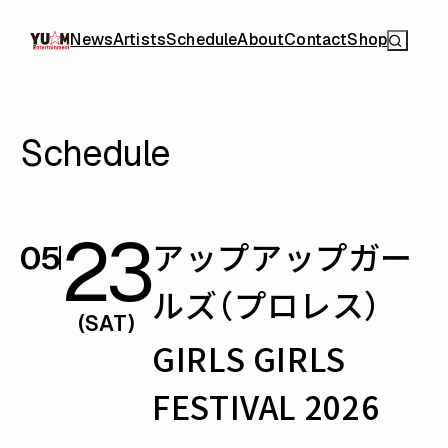
News
Artists
Schedule
About
Contact
Shop
Schedule
23
アップアップガー
05
ルズ（プロレス）
(SAT)
GIRLS GIRLS
FESTIVAL 2026