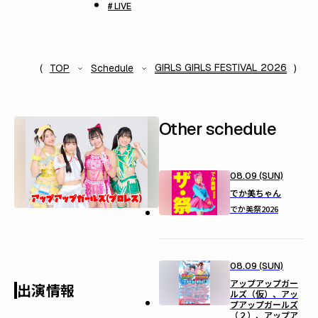
# LIVE
GIRLS GIRLS FESTIVAL 2026
TOP
Schedule
Other schedule
08.09 (SUN)
でか美ちゃん
でか美祭2026
08.09 (SUN)
アップアップガー
出演情報
ルズ（仮）、アッ
プアップガールズ
（２）、アップア