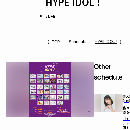
HYPE IDOL !
# LIVE
HYPE IDOL !
TOP
Schedule
Other
schedule
08.
(FRI
佐々
のか
ゴチ
まぜ
国！