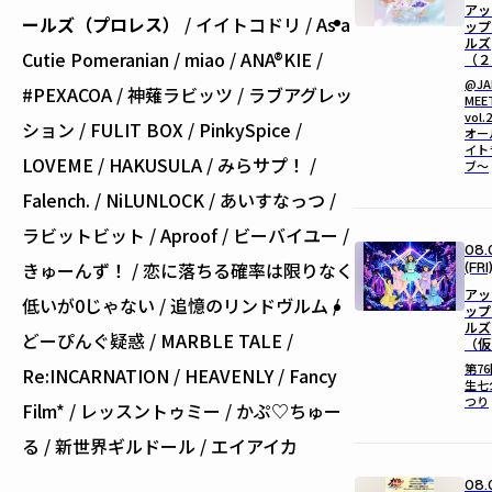
アッ
ールズ（プロレス）
/ イイトコドリ / As a
ップ
ルズ
Cutie Pomeranian / miao / ANA®KIE /
（２
@JA
#PEXACOA / 神薙ラビッツ / ラブアグレッ
MEE
vol.
ション / FULIT BOX / PinkySpice /
オー
イト
LOVEME / HAKUSULA / みらサプ！ /
ブ〜
Falench. / NiLUNLOCK / あいすなっつ /
ラビットビット / Aproof / ビーバイユー /
08.
きゅーんず！ / 恋に落ちる確率は限りなく
(FRI
アッ
低いが0じゃない / 追憶のリンドヴルム /
ップ
ルズ
どーぴんぐ疑惑 / MARBLE TALE /
（仮
第7
Re:INCARNATION / HEAVENLY / Fancy
生七
つり
Film* / レッスントゥミー / かぷ♡ちゅー
る / 新世界ギルドール / エイアイカ
08.