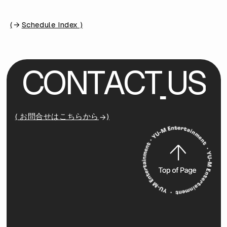
(
Schedule Index )
C
O
N
T
A
C
T
U
S
( お問合せはこちらから
)