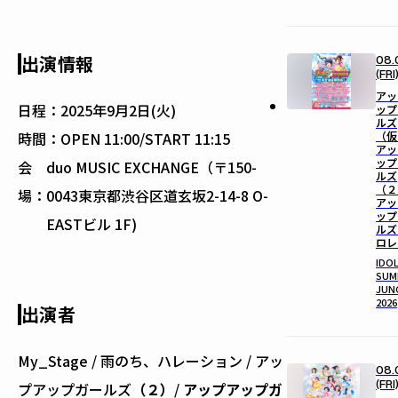
出演情報
08.
(FRI
アッ
日程：
2025年9月2日(火)
ップ
ルズ
（仮
時間：
OPEN 11:00/START 11:15
アッ
ップ
会
duo MUSIC EXCHANGE（〒150-
ルズ
（２
場：
0043東京都渋谷区道玄坂2-14-8 O-
アッ
ップ
EASTビル 1F)
ルズ
ロレ
IDO
SUM
JUN
2026
出演者
My_Stage / 雨のち、ハレーション / アッ
08.
(FRI
プアップガールズ
（２）
/
アップアップガ