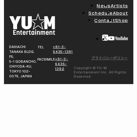
News
Artists
Schedule
About
Contact
Shop
DAIHACHI
+81-3-
TEL
TANAKA BLDG.
6435-1391
F5,
プライバシーポリシー
+81-3-
FACSIMILE
5-1 GOBANCHO,
6435-
CHIYODA-KU,
Copyright © YU-M
1392
TOKYO 102-
Entertainment Inc. All Rights
0076, JAPAN
Reserved.