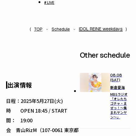
# LIVE
IDOL REINE weekdays
TOP
Schedule
Other schedule
08.08
(SAT)
出演情報
新倉愛海
MBSラジオ
「オレたち
日程：
2025年5月27日(火)
ゴチャ・ま
ぜっ！～集
時
OPEN 18:45 / START
まれヤンヤ
ン～」
間：
19:00
会
青山RizM（107-0061 東京都