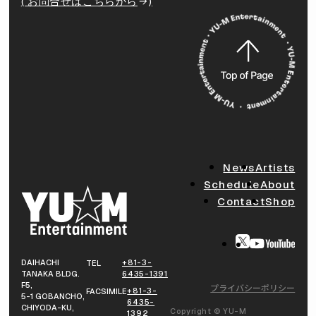
( お問合せはこちらから
)
News
Artists
Schedule
About
Contact
Shop
DAIHACHI
+81-3-
TEL
TANAKA BLDG.
6435-1391
F5,
プライバシーポリシー
+81-3-
FACSIMILE
5-1 GOBANCHO,
6435-
CHIYODA-KU,
Copyright © YU-M
1392