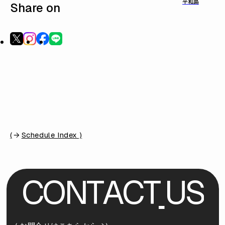
平和島
Share on
(
Schedule Index )
C
O
N
T
A
C
T
U
S