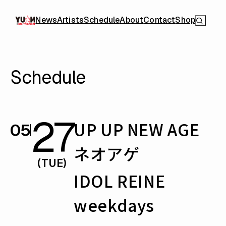
News
Artists
Schedule
About
Contact
Shop
Schedule
27
UP UP NEW AGE
05
ネオアゲ
(TUE)
IDOL REINE
weekdays