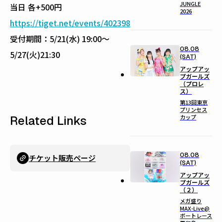
JUNGLE
当日 各+500円
2026
https://tiget.net/events/402398
受付期間：5/21(水) 19:00〜
08.08
5/27(火)21:30
(SAT)
アップアッ
プガールズ
（プロレ
ス）
第13回東京
プリンセス
Related Links
カップ
08.08
チケット販売ページ
(SAT)
アップアッ
プガールズ
（２）
メガ盛り
MAX-Live@
ボートレース