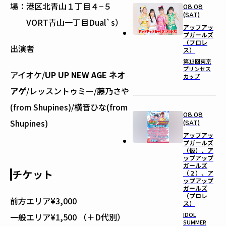
場：
港区北青山１丁目４−５
08.08
(SAT)
VORT青山一丁目Dual`s）
アップアッ
プガールズ
（プロレ
出演者
ス）
第13回東京
プリンセス
アイオケ/
UP UP NEW AGE ネオ
カップ
アゲ
/レッスントゥミー/藤乃さや
(from Shupines)/横音ひな(from
08.08
Shupines)
(SAT)
アップアッ
プガールズ
（仮）、ア
ップアップ
ガールズ
チケット
（２）、ア
ップアップ
ガールズ
（プロレ
前方エリア¥3,000
ス）
IDOL
一般エリア¥1,500 （＋D代別）
SUMMER