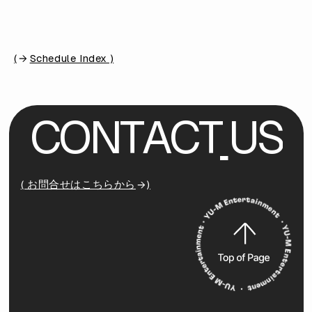
(
Schedule Index )
C
O
N
T
A
C
T
U
S
( お問合せはこちらから
)