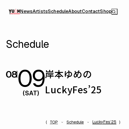
News
Artists
Schedule
About
Contact
Shop
Schedule
09
岸本ゆめの
08
LuckyFes’25
(SAT)
LuckyFes’25
TOP
Schedule