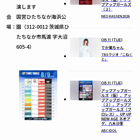
プアップガールズ
演します
（２）
会
国営ひたちなか海浜公
NEO KASSEN2026
場：
園（312-0012 茨城県ひ
たちなか市馬渡 字大沼
08.11 (TUE)
605-4）
でか美ちゃん
TBSラジオ「こねく
と」
08.11 (TUE)
アップアップガー
ルズ（仮）、アッ
プアップガールズ
（２）、アップア
ップガールズ（プ
ロレス）、UP UP
NEW AGE ネオア
ゲ、八木沙季
ABC IDOL