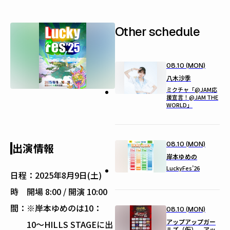
Other schedule
08.10 (MON)
八木沙季
ミクチャ「@JAM応
援宣言！@JAM THE
WORLD」
08.10 (MON)
出演情報
岸本ゆめの
LuckyFes’26
日程：
2025年8月9日(土)
時
開場 8:00 / 開演 10:00
間：
※岸本ゆめのは10：
08.10 (MON)
アップアップガー
10〜HILLS STAGEに出
ルズ（仮）、アッ