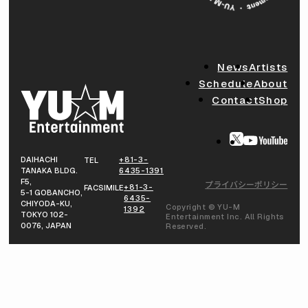
News
Artists
Schedule
About
Contact
Shop
DAIHACHI
+81-3-
TEL
TANAKA BLDG.
6435-1391
F5,
プライバシーポリシー
+81-3-
FACSIMILE
5-1 GOBANCHO,
6435-
CHIYODA-KU,
Copyright © YU-M
1392
TOKYO 102-
Entertainment Inc. All Rights
0076, JAPAN
Reserved.