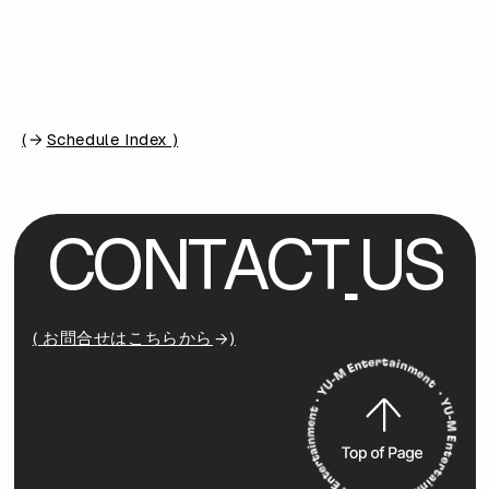
(
Schedule Index )
C
O
N
T
A
C
T
U
S
( お問合せはこちらから
)