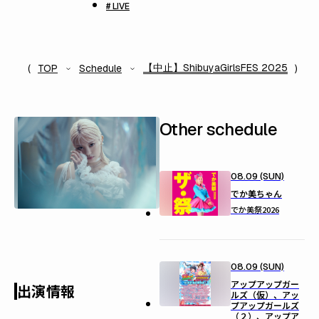
# LIVE
【中止】ShibuyaGirlsFES 2025
TOP
Schedule
Other schedule
08.09 (SUN)
でか美ちゃん
でか美祭2026
08.09 (SUN)
アップアップガー
出演情報
ルズ（仮）、アッ
プアップガールズ
（２）、アップア