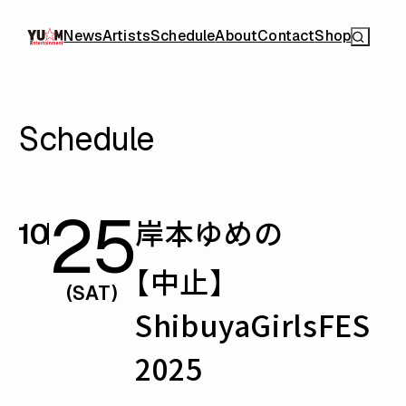
News
Artists
Schedule
About
Contact
Shop
Schedule
25
岸本ゆめの
10
【中止】
(SAT)
ShibuyaGirlsFES
2025