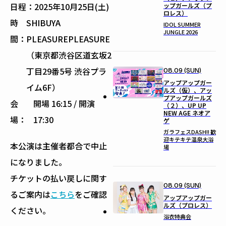
日程：
2025年10月25日(土)
ップガールズ（プ
ロレス）
時
SHIBUYA
IDOL SUMMER
JUNGLE 2026
間：
PLEASUREPLEASURE
（東京都渋谷区道玄坂2
丁目29番5号 渋谷プラ
08.09 (SUN)
アップアップガー
イム6F）
ルズ（仮）、アッ
プアップガールズ
会
開場 16:15 / 開演
（２）、UP UP
NEW AGE ネオア
場：
17:30
ゲ
ガラフェスDASH!! 歓
迎キテキテ温泉大浴
本公演は主催者都合で中止
場
になりました。
チケットの払い戻しに関す
08.09 (SUN)
るご案内は
こちら
をご確認
アップアップガー
ルズ（プロレス）
ください。
浴衣特典会