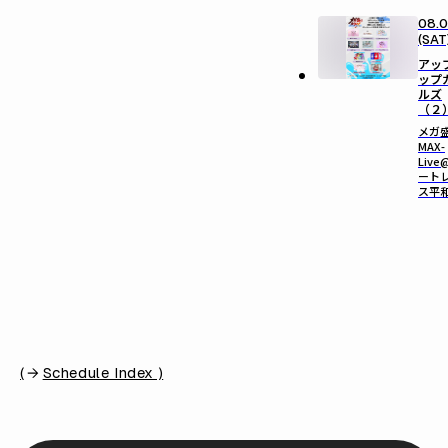
08.
(SAT
アッ
ップ
ルズ
（２
メガ
MAX-
Live
ート
ス平
(
Schedule Index )