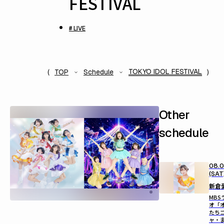
FESTIVAL
# LIVE
TOKYO IDOL FESTIVAL
TOP
Schedule
Other
schedule
08.
(SAT
新倉
MBS
オ「
たち
ャ・