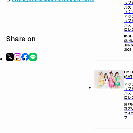
ップ
ルズ
（２
アッ
ップ
ルズ
ロレ
IDOL
Share on
SUM
JUNG
2026
08.
(SAT
アッ
ップ
ルズ
ロレ
第13
京プ
セス
プ