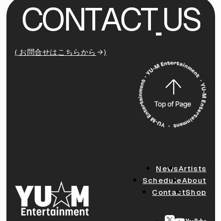
C
O
N
T
A
C
T
U
S
( お問合せはこちらから
)
News
Artists
Schedule
About
Contact
Shop