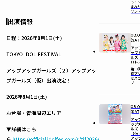
っ！
まれ
ヤン
出演情報
08.
日程：
2026年8月1日(土)
(SAT
アッ
ップ
TOKYO IDOL FESTIVAL
ルズ
ロレ
第13
アップアップガールズ（２）アップアッ
京プ
セス
プガールズ（仮）出演決定！
プ
2026年8月1日(土)
08.
(SAT
お台場・青海周辺エリア
アッ
ップ
▼詳細はこち
ルズ
（仮
アッ
ら
https://official.idolfes.com/s/tif2026/