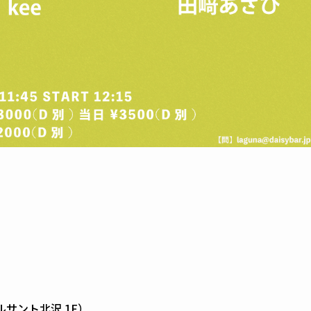
ルサント北沢 1F）