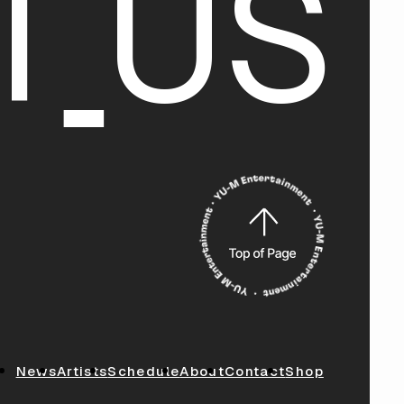
T
U
S
News
Artists
Schedule
About
Contact
Shop