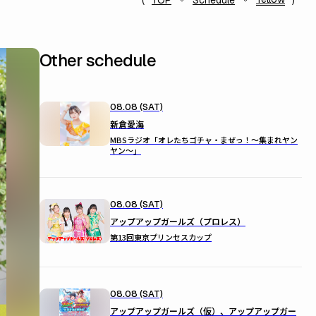
TOP
Schedule
Other schedule
08.08 (SAT)
新倉愛海
MBSラジオ「オレたちゴチャ・まぜっ！～集まれヤン
ヤン～」
08.08 (SAT)
アップアップガールズ（プロレス）
第13回東京プリンセスカップ
08.08 (SAT)
アップアップガールズ（仮）、アップアップガー