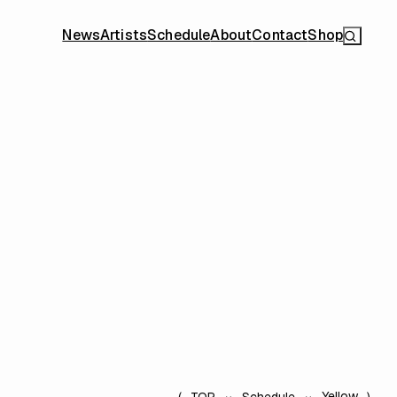
News
Artists
Schedule
About
Contact
Shop
Yellow