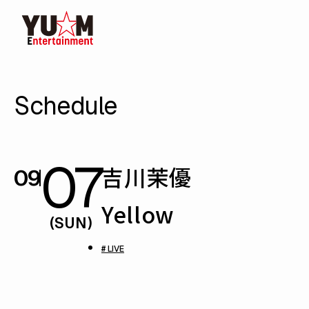
Schedule
07
吉川茉優
09
Yellow
(SUN)
# LIVE