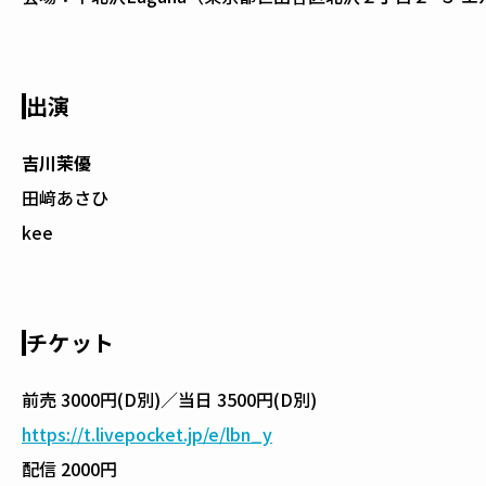
出演
吉川茉優
田﨑あさひ
kee
チケット
前売 3000円(D別)／当日 3500円(D別)
https://t.livepocket.jp/e/lbn_y
配信 2000円