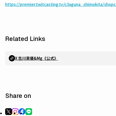
https://premier.twitcasting.tv/c:laguna_shimokita/shop
Related Links
X 吉川茉優&Mg《公式》
Share on