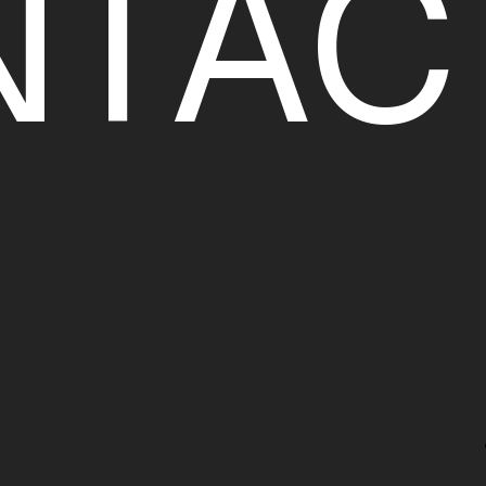
N
T
A
C